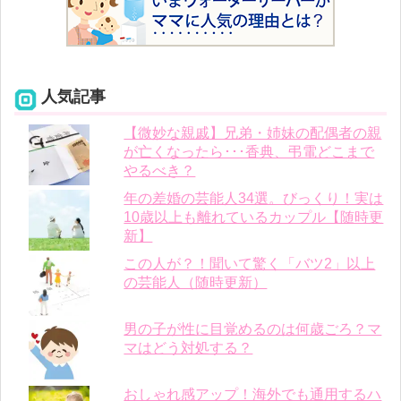
人気記事
【微妙な親戚】兄弟・姉妹の配偶者の親
が亡くなったら･･･香典、弔電どこまで
やるべき？
年の差婚の芸能人34選。びっくり！実は
10歳以上も離れているカップル【随時更
新】
この人が？！聞いて驚く「バツ2」以上
の芸能人（随時更新）
男の子が性に目覚めるのは何歳ごろ？マ
マはどう対処する？
おしゃれ感アップ！海外でも通用するハ