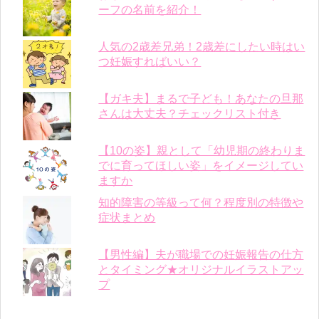
ーフの名前を紹介！
人気の2歳差兄弟！2歳差にしたい時はい
つ妊娠すればいい？
【ガキ夫】まるで子ども！あなたの旦那
さんは大丈夫？チェックリスト付き
【10の姿】親として「幼児期の終わりま
でに育ってほしい姿」をイメージしてい
ますか
知的障害の等級って何？程度別の特徴や
症状まとめ
【男性編】夫が職場での妊娠報告の仕方
とタイミング★オリジナルイラストアッ
プ