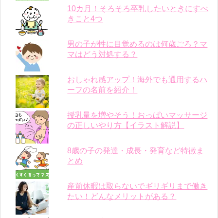
10カ月！そろそろ卒乳したいときにすべ
きこと4つ
男の子が性に目覚めるのは何歳ごろ？マ
マはどう対処する？
おしゃれ感アップ！海外でも通用するハ
ーフの名前を紹介！
授乳量を増やそう！おっぱいマッサージ
の正しいやり方【イラスト解説】
8歳の子の発達・成長・発育など特徴ま
とめ
産前休暇は取らないでギリギリまで働き
たい！どんなメリットがある？