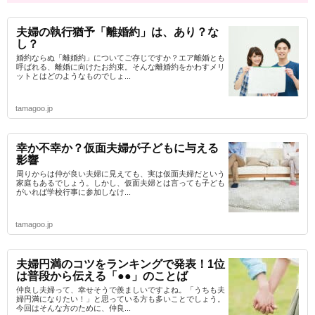
夫婦の執行猶予「離婚約」は、あり？な
し？
婚約ならぬ「離婚約」についてご存じですか？エア離婚とも
呼ばれる、離婚に向けたお約束。そんな離婚約をかわすメリ
ットとはどのようなものでしょ...
tamagoo.jp
幸か不幸か？仮面夫婦が子どもに与える
影響
周りからは仲が良い夫婦に見えても、実は仮面夫婦だという
家庭もあるでしょう。しかし、仮面夫婦とは言っても子ども
がいれば学校行事に参加しなけ...
tamagoo.jp
夫婦円満のコツをランキングで発表！1位
は普段から伝える「●●」のことば
仲良し夫婦って、幸せそうで羨ましいですよね。「うちも夫
婦円満になりたい！」と思っている方も多いことでしょう。
今回はそんな方のために、仲良...