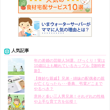
人気記事
年の差婚の芸能人34選。びっくり！実は
10歳以上も離れているカップル【随時更
新】
【微妙な親戚】兄弟・姉妹の配偶者の親
が亡くなったら･･･香典、弔電どこまで
やるべき？
意外と多い三人男兄弟！それぞれの性格
や上手な育て方を伝授！