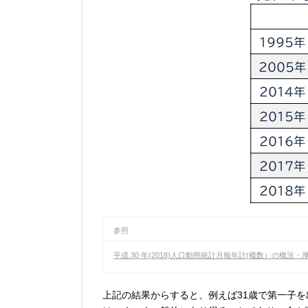
参照
平成 30 年(2018)人口動態統計月報年計(概数）の概況
上記の結果からすると、例えば31歳で第一子を