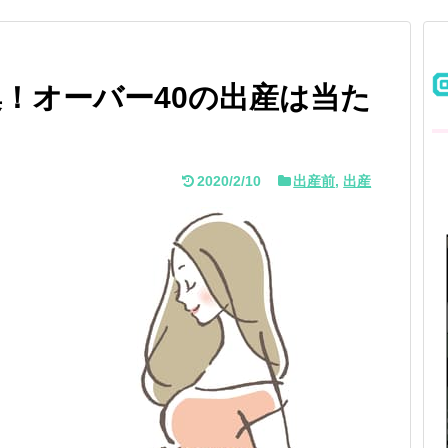
！オーバー40の出産は当た
2020/2/10
出産前
,
出産