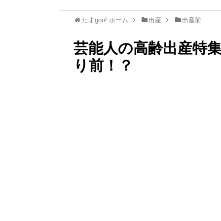
たまgoo! ホーム
出産
出産前
芸能人の高齢出産特集
り前！？