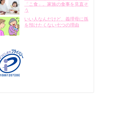
「こ食」。家族の食事を見直そ
う
いい人なんだけど、義理母に孫
を預けたくない七つの理由