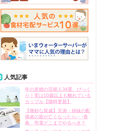
人気記事
年の差婚の芸能人34選。びっく
り！実は10歳以上も離れている
カップル【随時更新】
【微妙な親戚】兄弟・姉妹の配
偶者の親が亡くなったら･･･香
典、弔電どこまでやるべき？