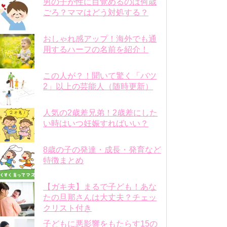
男の子が性に目覚めるのは何歳
ごろ？ママはどう対処する？
おしゃれ感アップ！海外でも通
用するハーフの名前を紹介！
この人が？！聞いて驚く「バツ
2」以上の芸能人（随時更新）
人気の2歳差兄弟！2歳差にした
い時はいつ妊娠すればいい？
8歳の子の発達・成長・発育など
特徴まとめ
【ガキ夫】まるで子ども！あな
たの旦那さんは大丈夫？チェッ
クリスト付き
子どもに悪影響をもたらす15の