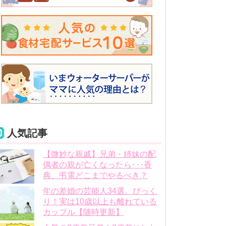
人気記事
【微妙な親戚】兄弟・姉妹の配
偶者の親が亡くなったら･･･香
典、弔電どこまでやるべき？
年の差婚の芸能人34選。びっく
り！実は10歳以上も離れている
カップル【随時更新】