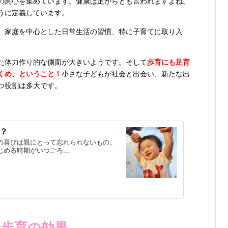
の関心を集めています。健康は足からとも言われますよね。
うに定義しています。
、家庭を中心とした日常生活の習慣、特に子育てに取り入
た体力作り的な側面が大きいようです。そして
歩育にも足育
くめ、ということ！
小さな子どもが社会と出会い、新たな出
つ役割は多大です。
？
の喜びは親にとって忘れられないもの。
める時期がいつごろ...
！歩育の効果