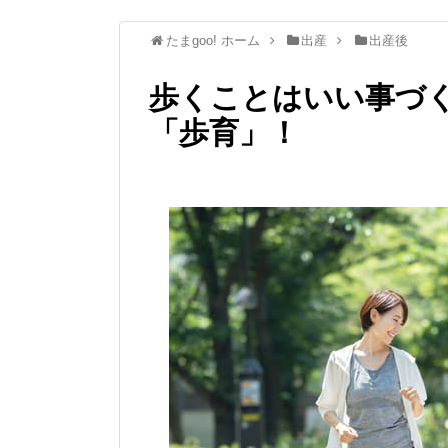
たまgoo! ホーム
出産
出産後
歩くことはいい事づ
「歩育」！