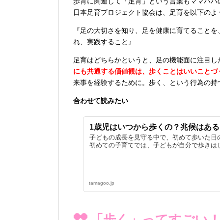
歩育に関連して「足育」という言葉もママパパ
日本足育プロジェクト協会は、足育を以下のよ
『足の大切さを知り、足を健康に育てることを
れ、実践すること』
足育はどちらかというと、足の機能面に注目し
にも共通する価値観は、歩くことはいいことづ
来事を経験するために。歩く、という行為の持
合わせて読みたい
1歳児はいつから歩くの？兆候はある
子どもの成長を見守る中で、初めて歩いた日
初めての子育てでは、子どもが自分で歩きはじ
tamagoo.jp
「歩く」ってすごい