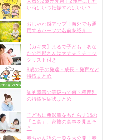
人気の2歳差兄弟！2歳差にした
い時はいつ妊娠すればいい？
おしゃれ感アップ！海外でも通
用するハーフの名前を紹介！
【ガキ夫】まるで子ども！あな
たの旦那さんは大丈夫？チェッ
クリスト付き
8歳の子の発達・成長・発育など
特徴まとめ
知的障害の等級って何？程度別
の特徴や症状まとめ
子どもに悪影響をもたらす15の
「こ食」。家族の食事を見直そ
う
赤ちゃん語の一覧を大公開！赤