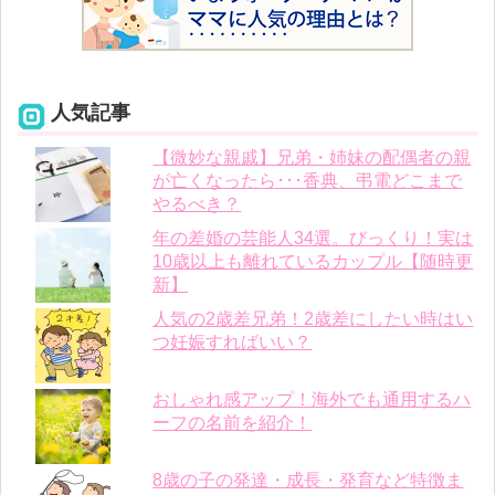
人気記事
【微妙な親戚】兄弟・姉妹の配偶者の親
が亡くなったら･･･香典、弔電どこまで
やるべき？
年の差婚の芸能人34選。びっくり！実は
10歳以上も離れているカップル【随時更
新】
人気の2歳差兄弟！2歳差にしたい時はい
つ妊娠すればいい？
おしゃれ感アップ！海外でも通用するハ
ーフの名前を紹介！
8歳の子の発達・成長・発育など特徴ま