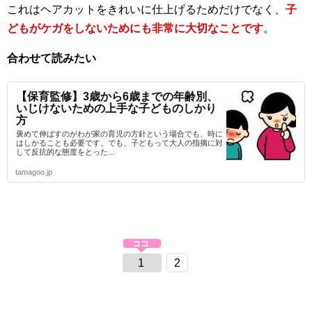
これはヘアカットをきれいに仕上げるためだけでなく、
子
どもがケガをしないためにも非常に大切なことです
。
合わせて読みたい
【保育監修】3歳から6歳までの年齢別、
いじけないための上手な子どものしかり
方
褒めて伸ばすのがわが家の育児の方針という場合でも、時に
はしかることも必要です。でも、子どもって大人の指摘に対
して反抗的な態度をとった...
tamagoo.jp
1
2