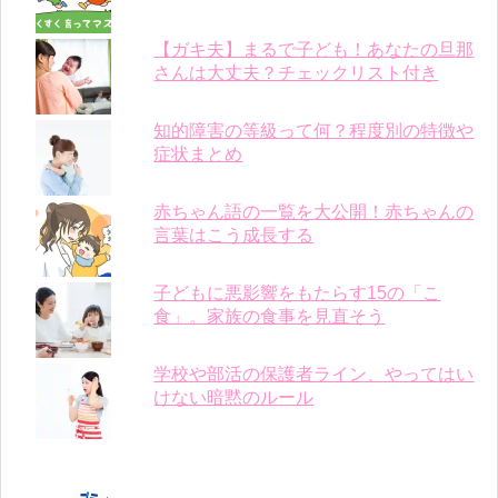
【ガキ夫】まるで子ども！あなたの旦那
さんは大丈夫？チェックリスト付き
知的障害の等級って何？程度別の特徴や
症状まとめ
赤ちゃん語の一覧を大公開！赤ちゃんの
言葉はこう成長する
子どもに悪影響をもたらす15の「こ
食」。家族の食事を見直そう
学校や部活の保護者ライン、やってはい
けない暗黙のルール