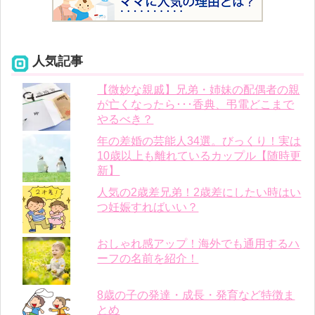
人気記事
【微妙な親戚】兄弟・姉妹の配偶者の親
が亡くなったら･･･香典、弔電どこまで
やるべき？
年の差婚の芸能人34選。びっくり！実は
10歳以上も離れているカップル【随時更
新】
人気の2歳差兄弟！2歳差にしたい時はい
つ妊娠すればいい？
おしゃれ感アップ！海外でも通用するハ
ーフの名前を紹介！
8歳の子の発達・成長・発育など特徴ま
とめ