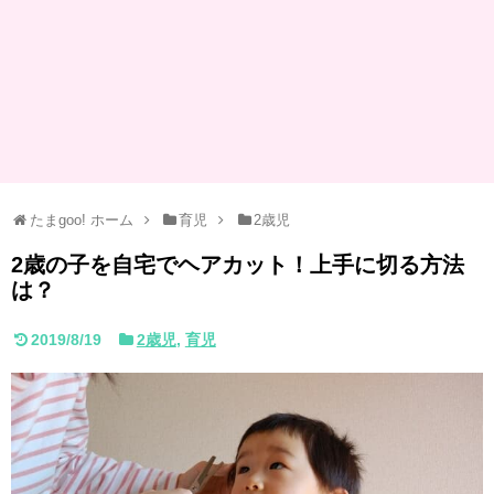
たまgoo! ホーム
育児
2歳児
2歳の子を自宅でヘアカット！上手に切る方法
は？
2019/8/19
2歳児
,
育児