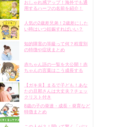
おしゃれ感アップ！海外でも通
用するハーフの名前を紹介！
人気の2歳差兄弟！2歳差にした
い時はいつ妊娠すればいい？
知的障害の等級って何？程度別
の特徴や症状まとめ
赤ちゃん語の一覧を大公開！赤
ちゃんの言葉はこう成長する
【ガキ夫】まるで子ども！あな
たの旦那さんは大丈夫？チェッ
クリスト付き
8歳の子の発達・成長・発育など
特徴まとめ
この人が？！聞いて驚く「バツ