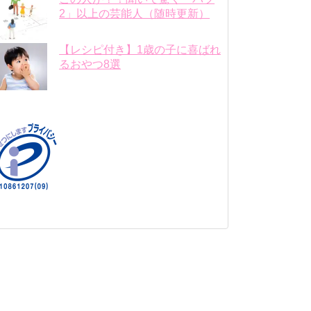
2」以上の芸能人（随時更新）
【レシピ付き】1歳の子に喜ばれ
るおやつ8選