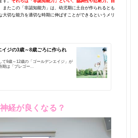
ます。
それらは「非認知能力」といい、協調性や忍耐力、自
。
またこの「非認知能力」は、幼児期に土台が作られるとも
な大切な能力を適切な時期に伸ばすことができるというメリ
イジの3歳～8歳ごろに作られ
て9歳～12歳の「ゴールデンエイジ」が
期は「プレゴー...
動神経が良くなる？