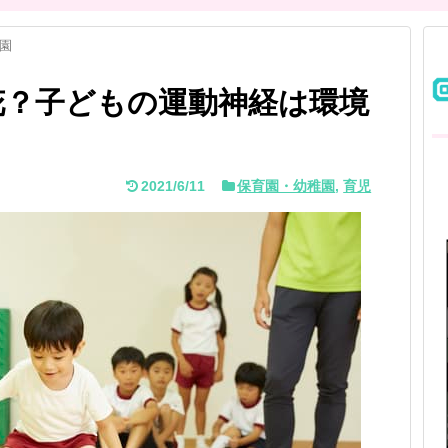
園
花？子どもの運動神経は環境
2021/6/11
保育園・幼稚園
,
育児