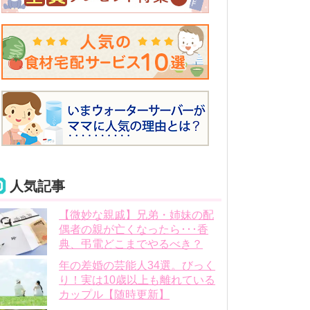
人気記事
【微妙な親戚】兄弟・姉妹の配
偶者の親が亡くなったら･･･香
典、弔電どこまでやるべき？
年の差婚の芸能人34選。びっく
り！実は10歳以上も離れている
カップル【随時更新】