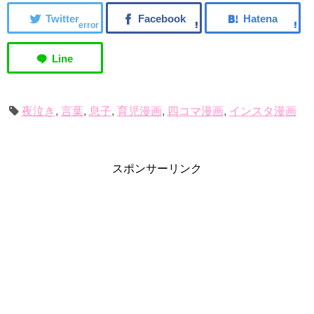
error
夜泣き
,
言葉
,
息子
,
育児漫画
,
四コマ漫画
,
インスタ漫画
スポンサーリンク