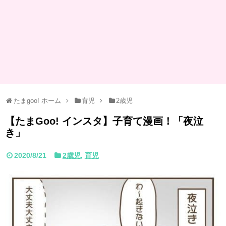
たまgoo! ホーム
育児
2歳児
【たまGoo! インスタ】子育て漫画！「夜泣
き」
2020/8/21
2歳児
,
育児