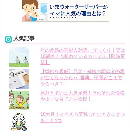
人気記事
年の差婚の芸能人34選。びっくり！実は
10歳以上も離れているカップル【随時更
新】
【微妙な親戚】兄弟・姉妹の配偶者の親
が亡くなったら･･･香典、弔電どこまで
やるべき？
意外と多い三人男兄弟！それぞれの性格
や上手な育て方を伝授！
10カ月！そろそろ卒乳したいときにすべ
きこと4つ