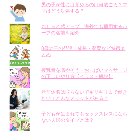
男の子が性に目覚めるのは何歳ごろ？マ
マはどう対処する？
おしゃれ感アップ！海外でも通用するハ
ーフの名前を紹介！
8歳の子の発達・成長・発育など特徴ま
とめ
授乳量を増やそう！おっぱいマッサージ
の正しいやり方【イラスト解説】
産前休暇は取らないでギリギリまで働き
たい！どんなメリットがある？
子どもが生まれてもセックスレスになら
ない夫婦のタイプとは？