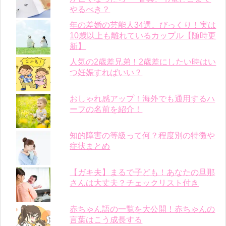
やるべき？
年の差婚の芸能人34選。びっくり！実は
10歳以上も離れているカップル【随時更
新】
人気の2歳差兄弟！2歳差にしたい時はい
つ妊娠すればいい？
おしゃれ感アップ！海外でも通用するハ
ーフの名前を紹介！
知的障害の等級って何？程度別の特徴や
症状まとめ
【ガキ夫】まるで子ども！あなたの旦那
さんは大丈夫？チェックリスト付き
赤ちゃん語の一覧を大公開！赤ちゃんの
言葉はこう成長する