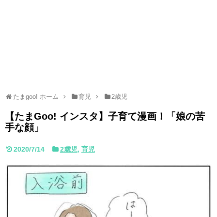
たまgoo! ホーム
育児
2歳児
【たまGoo! インスタ】子育て漫画！「娘の苦
手な顔」
2020/7/14
2歳児
,
育児