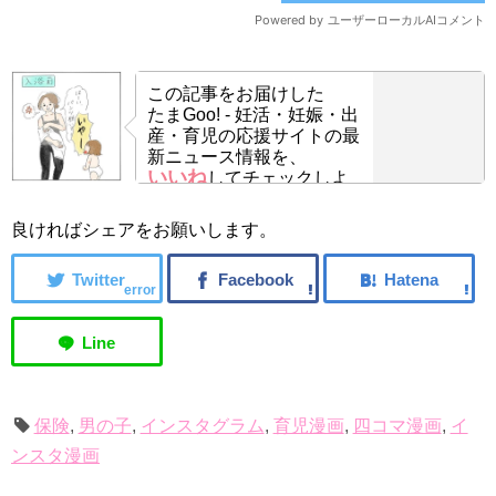
この記事をお届けした
たまGoo! - 妊活・妊娠・出
産・育児の応援サイトの最
新ニュース情報を、
いいね
してチェックしよ
う！
良ければシェアをお願いします。
error
保険
,
男の子
,
インスタグラム
,
育児漫画
,
四コマ漫画
,
イ
ンスタ漫画