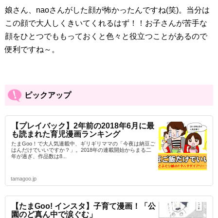
娘さん、naoさんがした顔が怖かったんですね(笑)。当分は
この顔で大人しくきいてくれるはず！！お子さんが苦手な
顔をひとつでももっておくと色々と役立つことがあるので
便利ですね～。
ピックアップ
【プレイバック】2年前の2018年6月に最
も読まれた育児漫画ランキング
たまGoo！で大人気連載中、ギリギリママの「今夜は納豆ご
はんだけでいいですか？」。2018年の連載開始からまる二
年が過ぎ、作品数は8...
tamagoo.jp
【たまGoo! インスタ】子育て漫画！「公
園のど真ん中で涙ぐむ」