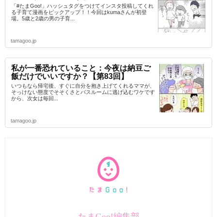
「#たまGoo!」ハッシュタグをつけてインスタ投稿してくれ
る子育て漫画をピックアップ！！今回はkumaさんが初登
場。5歳と2歳の男の子育...
tamagoo.jp
私が一番恐れていること：今夜は納豆ご
飯だけでいいですか？【第83回】
いつもなら帰宅後、すぐに自分を抱き上げてくれるママが、
そっけない態度でそそくさとバスルームに逃げ込むワケです
から、次女は毎回...
tamagoo.jp
たまGoo!編集部