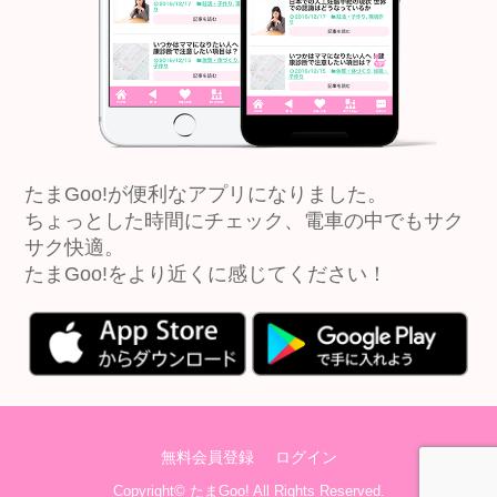
たまGoo!が便利なアプリになりました。
ちょっとした時間にチェック、電車の中でもサク
サク快適。
たまGoo!をより近くに感じてください！
無料会員登録
ログイン
Copyright©
たまGoo!
All Rights Reserved.