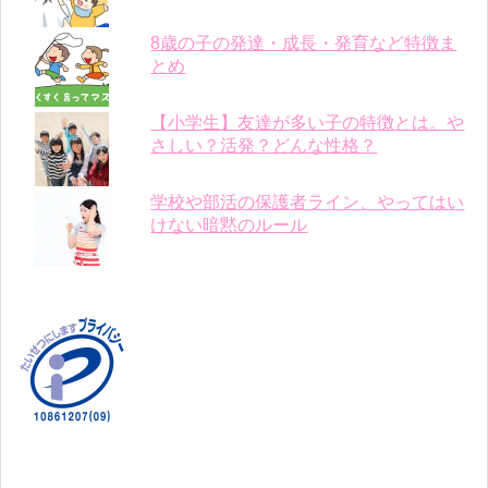
8歳の子の発達・成長・発育など特徴ま
とめ
【小学生】友達が多い子の特徴とは。や
さしい？活発？どんな性格？
学校や部活の保護者ライン、やってはい
けない暗黙のルール