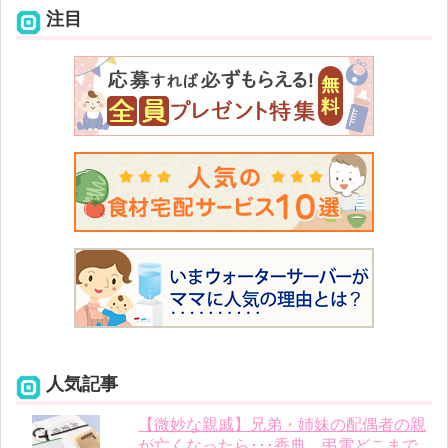
注目
人気記事
【微妙な親戚】兄弟・姉妹の配偶者の親
が亡くなったら･･･香典、弔電どこまで