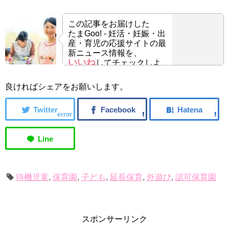
この記事をお届けした
たまGoo! - 妊活・妊娠・出
産・育児の応援サイトの最
新ニュース情報を、
いいね
してチェックしよ
う！
良ければシェアをお願いします。
error
待機児童
,
保育園
,
子ども
,
延長保育
,
外遊び
,
認可保育園
スポンサーリンク