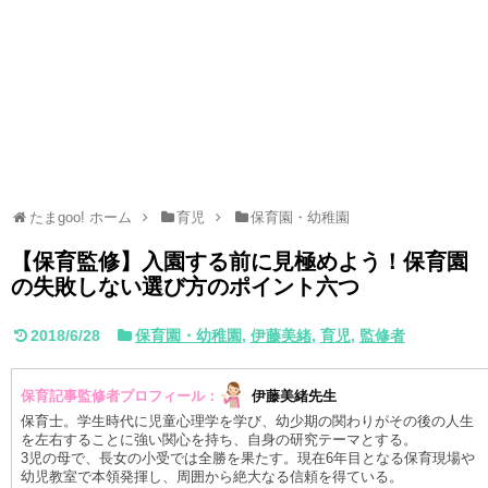
たまgoo! ホーム
育児
保育園・幼稚園
【保育監修】入園する前に見極めよう！保育園
の失敗しない選び方のポイント六つ
2018/6/28
保育園・幼稚園
,
伊藤美緒
,
育児
,
監修者
保育記事監修者プロフィール：
伊藤美緒先生
保育士。学生時代に児童心理学を学び、幼少期の関わりがその後の人生
を左右することに強い関心を持ち、自身の研究テーマとする。
3児の母で、長女の小受では全勝を果たす。現在6年目となる保育現場や
幼児教室で本領発揮し、周囲から絶大なる信頼を得ている。