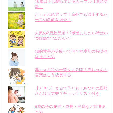
10歳以上も離れているカップル【随時更
新】
おしゃれ感アップ！海外でも通用するハ
ーフの名前を紹介！
人気の2歳差兄弟！2歳差にしたい時はい
つ妊娠すればいい？
知的障害の等級って何？程度別の特徴や
症状まとめ
赤ちゃん語の一覧を大公開！赤ちゃんの
言葉はこう成長する
【ガキ夫】まるで子ども！あなたの旦那
さんは大丈夫？チェックリスト付き
8歳の子の発達・成長・発育など特徴ま
とめ