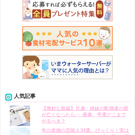
人気記事
【微妙な親戚】兄弟・姉妹の配偶者の親
が亡くなったら･･･香典、弔電どこまで
やるべき？
年の差婚の芸能人34選。びっくり！実は