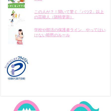
この人が？！聞いて驚く「バツ2」以上
の芸能人（随時更新）
学校や部活の保護者ライン、やってはい
けない暗黙のルール