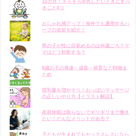
10カ月！そろそろ卒乳したいときにすべ
きこと4つ
おしゃれ感アップ！海外でも通用するハ
ーフの名前を紹介！
男の子が性に目覚めるのは何歳ごろ？マ
マはどう対処する？
8歳の子の発達・成長・発育など特徴ま
とめ
授乳量を増やそう！おっぱいマッサージ
の正しいやり方【イラスト解説】
産前休暇は取らないでギリギリまで働き
たい！どんなメリットがある？
子どもが生まれてもセックスレスになら