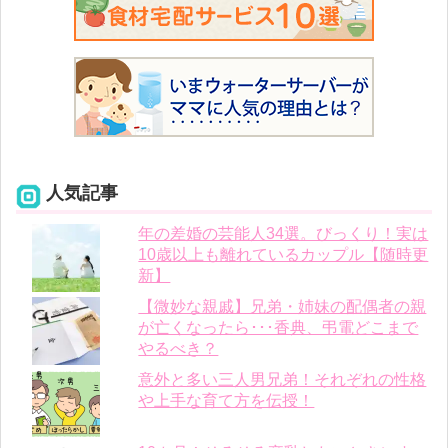
人気記事
年の差婚の芸能人34選。びっくり！実は
10歳以上も離れているカップル【随時更
新】
【微妙な親戚】兄弟・姉妹の配偶者の親
が亡くなったら･･･香典、弔電どこまで
やるべき？
意外と多い三人男兄弟！それぞれの性格
や上手な育て方を伝授！