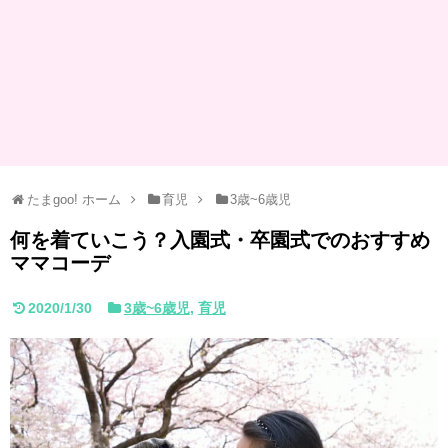
たまgoo! ホーム
育児
3歳~6歳児
何を着ていこう？入園式・卒園式でのおすすめ
ママコーデ
2020/1/30
3歳~6歳児
,
育児