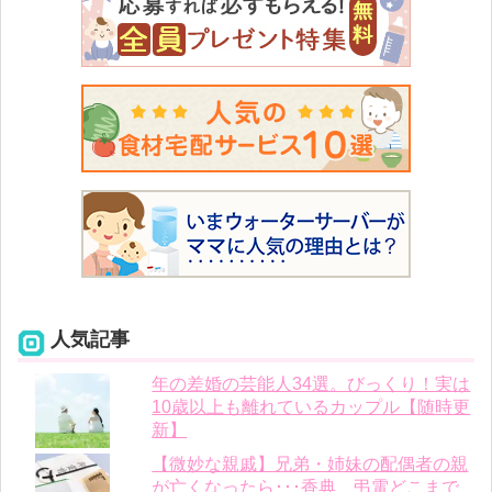
人気記事
年の差婚の芸能人34選。びっくり！実は
10歳以上も離れているカップル【随時更
新】
【微妙な親戚】兄弟・姉妹の配偶者の親
が亡くなったら･･･香典、弔電どこまで