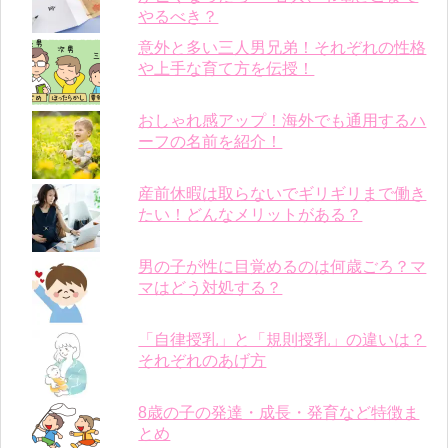
やるべき？
意外と多い三人男兄弟！それぞれの性格
や上手な育て方を伝授！
おしゃれ感アップ！海外でも通用するハ
ーフの名前を紹介！
産前休暇は取らないでギリギリまで働き
たい！どんなメリットがある？
男の子が性に目覚めるのは何歳ごろ？マ
マはどう対処する？
「自律授乳」と「規則授乳」の違いは？
それぞれのあげ方
8歳の子の発達・成長・発育など特徴ま
とめ