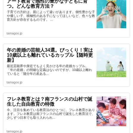
アート教育で感性の豊かな子どもに育
つ。どんな教育方法？
子育ての方針は、親によって違いがあります。個性豊かな子
や優しい子、積極性のある子になってほしいなど、色々な教
育方針が存在するものです。 ...
tamagoo.jp
年の差婚の芸能人34選。びっくり！実は
10歳以上も離れているカップル【随時更
新】
最近芸能界や身近でもよく見かける年の差婚カップル。
「年の差婚」の明確な定義はないのですが、10歳以上離れ
ていると「随分年の差ある...
tamagoo.jp
フレネ教育とは？南フランスの山村で誕
生した自由教育の特徴
今、注目を集めている教育法のひとつに、フレネ教育があり
ます。フレネ教育は南フランスの山村で誕生した教育法で、
少しずつ日本でも取り入れられ...
tamagoo.jp