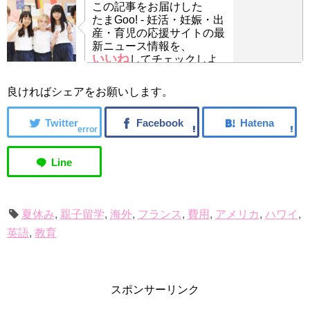
この記事をお届けした
たまGoo! - 妊活・妊娠・出
産・育児の応援サイトの最
新ニュース情報を、
いいね
してチェックしよ
う！
良ければシェアをお願いします。
error
夏休み
,
親子留学
,
海外
,
フランス
,
費用
,
アメリカ
,
ハワイ
,
英語
,
教育
スポンサーリンク