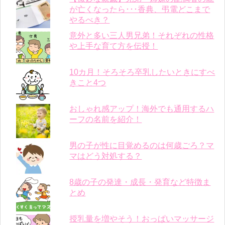
が亡くなったら･･･香典、弔電どこまで
やるべき？
意外と多い三人男兄弟！それぞれの性格
や上手な育て方を伝授！
10カ月！そろそろ卒乳したいときにすべ
きこと4つ
おしゃれ感アップ！海外でも通用するハ
ーフの名前を紹介！
男の子が性に目覚めるのは何歳ごろ？マ
マはどう対処する？
8歳の子の発達・成長・発育など特徴ま
とめ
授乳量を増やそう！おっぱいマッサージ