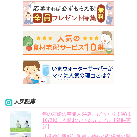
人気記事
年の差婚の芸能人34選。びっくり！実は
10歳以上も離れているカップル【随時更
新】
【微妙な親戚】兄弟・姉妹の配偶者の親