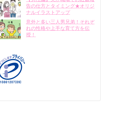
告の仕方とタイミング★オリジ
ナルイラストアップ
意外と多い三人男兄弟！それぞ
れの性格や上手な育て方を伝
授！