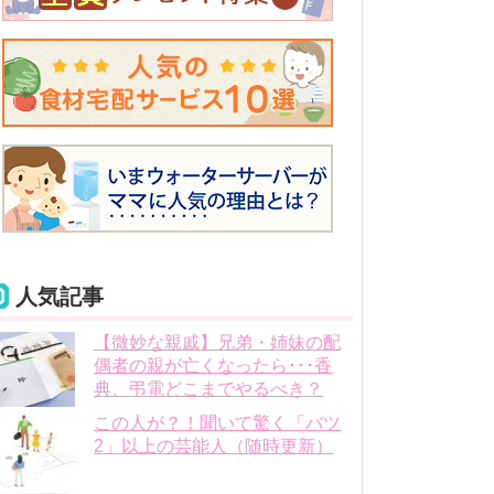
人気記事
【微妙な親戚】兄弟・姉妹の配
偶者の親が亡くなったら･･･香
典、弔電どこまでやるべき？
この人が？！聞いて驚く「バツ
2」以上の芸能人（随時更新）