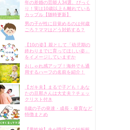
年の差婚の芸能人34選。びっく
り！実は10歳以上も離れている
カップル【随時更新】
男の子が性に目覚めるのは何歳
ごろ？ママはどう対処する？
【10の姿】親として「幼児期の
終わりまでに育ってほしい姿」
をイメージしていますか
おしゃれ感アップ！海外でも通
用するハーフの名前を紹介！
【ガキ夫】まるで子ども！あな
たの旦那さんは大丈夫？チェッ
クリスト付き
8歳の子の発達・成長・発育など
特徴まとめ
【男性編】夫が職場での妊娠報