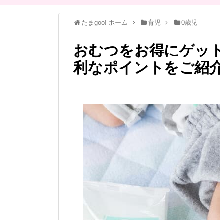
たまgoo! ホーム
育児
0歳児
おむつをお得にゲット！
利なポイントをご紹