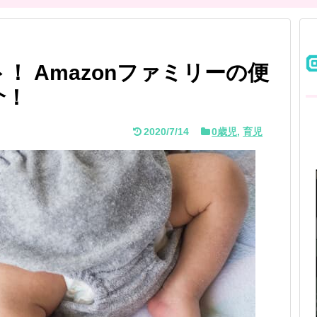
 Amazonファミリーの便
介！
2020/7/14
0歳児
,
育児