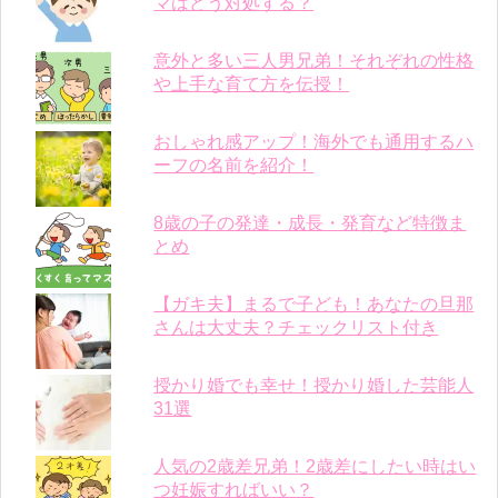
マはどう対処する？
意外と多い三人男兄弟！それぞれの性格
や上手な育て方を伝授！
おしゃれ感アップ！海外でも通用するハ
ーフの名前を紹介！
8歳の子の発達・成長・発育など特徴ま
とめ
【ガキ夫】まるで子ども！あなたの旦那
さんは大丈夫？チェックリスト付き
授かり婚でも幸せ！授かり婚した芸能人
31選
人気の2歳差兄弟！2歳差にしたい時はい
つ妊娠すればいい？