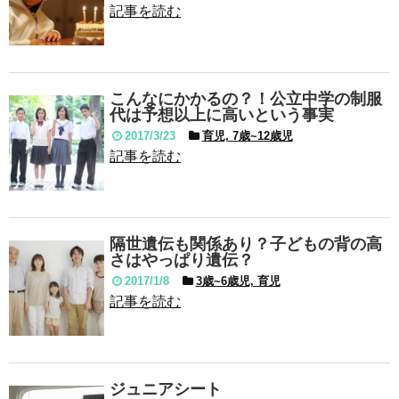
記事を読む
こんなにかかるの？！公立中学の制服
代は予想以上に高いという事実
2017/3/23
育児, 7歳~12歳児
記事を読む
隔世遺伝も関係あり？子どもの背の高
さはやっぱり遺伝？
2017/1/8
3歳~6歳児, 育児
記事を読む
ジュニアシート