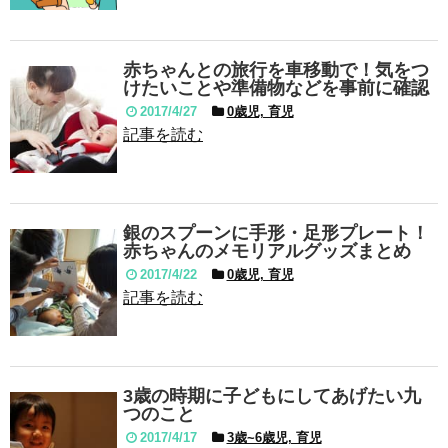
赤ちゃんとの旅行を車移動で！気をつ
けたいことや準備物などを事前に確認
2017/4/27
0歳児, 育児
記事を読む
銀のスプーンに手形・足形プレート！
赤ちゃんのメモリアルグッズまとめ
2017/4/22
0歳児, 育児
記事を読む
3歳の時期に子どもにしてあげたい九
つのこと
2017/4/17
3歳~6歳児, 育児