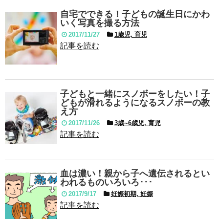
自宅でできる！子どもの誕生日にかわ
いく写真を撮る方法
2017/11/27
1歳児, 育児
記事を読む
子どもと一緒にスノボーをしたい！子
どもが滑れるようになるスノボーの教
え方
2017/11/26
3歳~6歳児, 育児
記事を読む
血は濃い！親から子へ遺伝されるとい
われるものいろいろ･･･
2017/9/17
妊娠初期, 妊娠
記事を読む