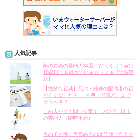
人気記事
年の差婚の芸能人34選。びっくり！実は
10歳以上も離れているカップル【随時更
新】
【微妙な親戚】兄弟・姉妹の配偶者の親
が亡くなったら･･･香典、弔電どこまで
やるべき？
この人が？！聞いて驚く「バツ2」以上
の芸能人（随時更新）
男の子が性に目覚めるのは何歳ごろ？マ