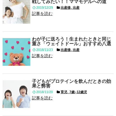
戦してみたい！！ママモデルへの道
2019/12/29
出産後, 出産
記事を読む
わが子に送ろう！生まれたときと同じ
重さ「ウェイトドール」おすすめ八選
2018/11/23
出産後, 出産
記事を読む
子どもがプロテインを飲んだときの効
果と弊害
2018/11/20
育児, 7歳~12歳児
記事を読む