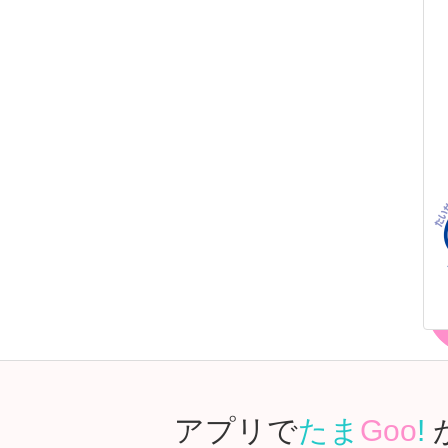
アプリで
たま
Goo
!