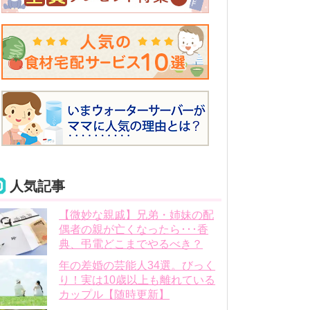
人気記事
【微妙な親戚】兄弟・姉妹の配
偶者の親が亡くなったら･･･香
典、弔電どこまでやるべき？
年の差婚の芸能人34選。びっく
り！実は10歳以上も離れている
カップル【随時更新】