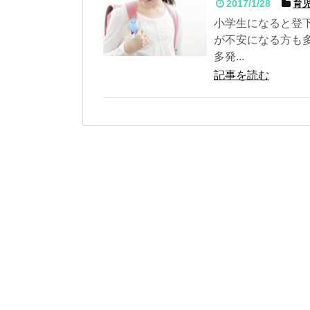
2017/1/28
育児
小学生になると登
が不安になる方も
多発...
記事を読む