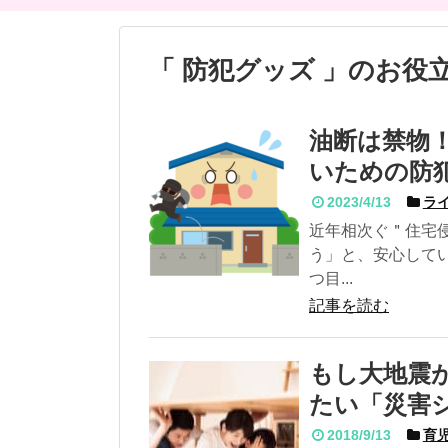
「 防犯グッズ 」のお役
油断は禁物
いための防
2023/4/13
ラ
近年相次ぐ＂住宅
う」と、安心して
つ目...
記事を読む
もし大地震
たい「災害
2018/9/13
育児