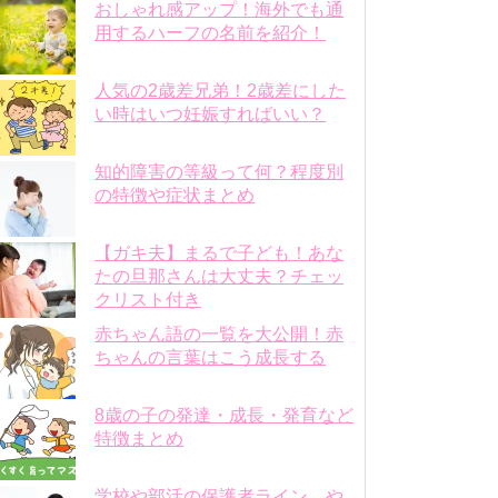
おしゃれ感アップ！海外でも通
用するハーフの名前を紹介！
人気の2歳差兄弟！2歳差にした
い時はいつ妊娠すればいい？
知的障害の等級って何？程度別
の特徴や症状まとめ
【ガキ夫】まるで子ども！あな
たの旦那さんは大丈夫？チェッ
クリスト付き
赤ちゃん語の一覧を大公開！赤
ちゃんの言葉はこう成長する
8歳の子の発達・成長・発育など
特徴まとめ
学校や部活の保護者ライン、や