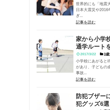
世界的にも「地震大
日本大震災や201
ぎ...
記事を読む
家から小学
通学ルート
2017/3/22
3歳
小学校にあがると
があり、子どもの
事故...
記事を読む
防犯ブザー
犯グッズ6選