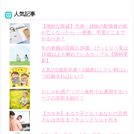
人気記事
【微妙な親戚】兄弟・姉妹の配偶者の親
が亡くなったら･･･香典、弔電どこまで
やるべき？
年の差婚の芸能人34選。びっくり！実は
10歳以上も離れているカップル【随時更
新】
人気の2歳差兄弟！2歳差にしたい時はい
つ妊娠すればいい？
おしゃれ感アップ！海外でも通用するハ
ーフの名前を紹介！
【ガキ夫】まるで子ども！あなたの旦那
さんは大丈夫？チェックリスト付き