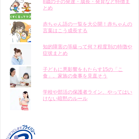
8歳の子の発達・成長・発育など特徴ま
とめ
赤ちゃん語の一覧を大公開！赤ちゃんの
言葉はこう成長する
知的障害の等級って何？程度別の特徴や
症状まとめ
子どもに悪影響をもたらす15の「こ
食」。家族の食事を見直そう
学校や部活の保護者ライン、やってはい
けない暗黙のルール