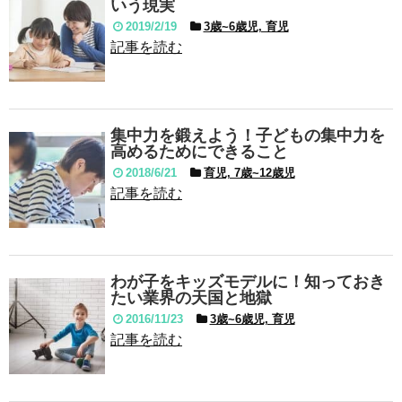
いう現実
2019/2/19
3歳~6歳児, 育児
記事を読む
集中力を鍛えよう！子どもの集中力を
高めるためにできること
2018/6/21
育児, 7歳~12歳児
記事を読む
わが子をキッズモデルに！知っておき
たい業界の天国と地獄
2016/11/23
3歳~6歳児, 育児
記事を読む