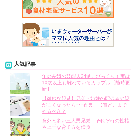
人気記事
年の差婚の芸能人34選。びっくり！実は
10歳以上も離れているカップル【随時更
新】
【微妙な親戚】兄弟・姉妹の配偶者の親
が亡くなったら･･･香典、弔電どこまで
やるべき？
意外と多い三人男兄弟！それぞれの性格
や上手な育て方を伝授！