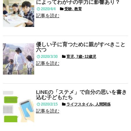
によってわが子の学力に影響あり？
2020/4/4
受験, 教育
記事を読む
優しい子に育つために親がすべきこと
六つ
2020/3/30
育児, 7歳~12歳児
記事を読む
LINEの「ステメ」で自分の思いを書き
込む子どもたち
2020/2/15
ライフスタイル, 人間関係
記事を読む