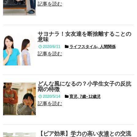
記事を読む
サヨナラ！女友達を断捨離することの
意味
2020/6/11
ライフスタイル, 人間関係
記事を読む
どんな風になるの？小学生女子の反抗
期の特徴
2020/5/14
育児, 7歳~12歳児
記事を読む
【ピア効果】学力の高い友達との交流