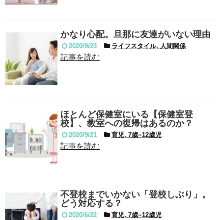
かなり心配。旦那に友達がいない理由
2020/9/23
ライフスタイル, 人間関係
記事を読む
ほとんど保健室にいる【保健室登
校】、教室への復帰はあるのか？
2020/9/21
育児, 7歳~12歳児
記事を読む
不登校までいかない「登校しぶり」。
どう対応する？
2020/6/22
育児, 7歳~12歳児