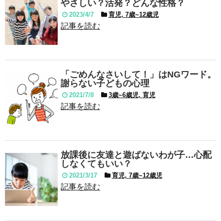
やさしい？活発？どんな性格？
2023/4/7
育児, 7歳~12歳児
記事を読む
「ごめんなさいして！」はNGワード。
謝らない子どもの心理
2021/7/8
3歳~6歳児, 育児
記事を読む
放課後に友達と遊ばないわが子…心配
しなくてもいい？
2021/3/17
育児, 7歳~12歳児
記事を読む