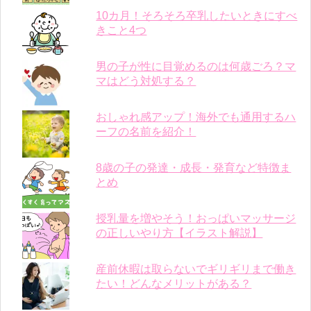
10カ月！そろそろ卒乳したいときにすべ
きこと4つ
男の子が性に目覚めるのは何歳ごろ？マ
マはどう対処する？
おしゃれ感アップ！海外でも通用するハ
ーフの名前を紹介！
8歳の子の発達・成長・発育など特徴ま
とめ
授乳量を増やそう！おっぱいマッサージ
の正しいやり方【イラスト解説】
産前休暇は取らないでギリギリまで働き
たい！どんなメリットがある？