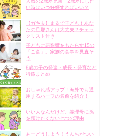
人気の2歳差兄弟！2歳差にした
い時はいつ妊娠すればいい？
【ガキ夫】まるで子ども！あな
たの旦那さんは大丈夫？チェッ
クリスト付き
子どもに悪影響をもたらす15の
「こ食」。家族の食事を見直そ
う
8歳の子の発達・成長・発育など
特徴まとめ
おしゃれ感アップ！海外でも通
用するハーフの名前を紹介！
いい人なんだけど、義理母に孫
を預けたくない七つの理由
あーどうしよう！うんちがつい