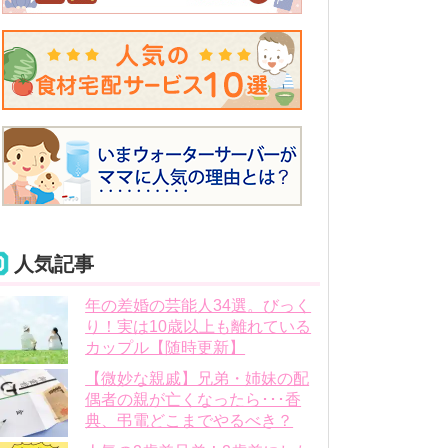
人気記事
年の差婚の芸能人34選。びっく
り！実は10歳以上も離れている
カップル【随時更新】
【微妙な親戚】兄弟・姉妹の配
偶者の親が亡くなったら･･･香
典、弔電どこまでやるべき？