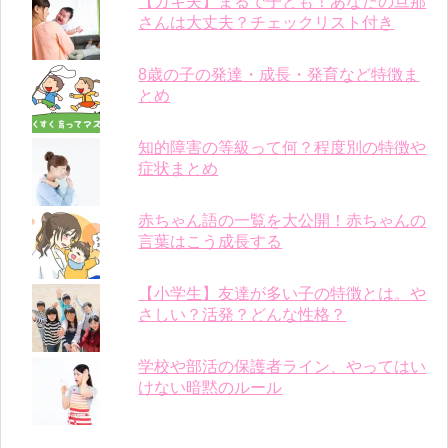
【ガキ夫】まるで子ども！あなたの旦那
さんは大丈夫？チェックリスト付き
8歳の子の発達・成長・発育など特徴ま
とめ
知的障害の等級って何？程度別の特徴や
症状まとめ
赤ちゃん語の一覧を大公開！赤ちゃんの
言葉はこう成長する
【小学生】友達が多い子の特徴とは。や
さしい？活発？どんな性格？
学校や部活の保護者ライン、やってはい
けない暗黙のルール