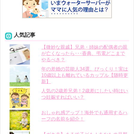
人気記事
【微妙な親戚】兄弟・姉妹の配偶者の親
が亡くなったら･･･香典、弔電どこまで
やるべき？
年の差婚の芸能人34選。びっくり！実は
10歳以上も離れているカップル【随時更
新】
人気の2歳差兄弟！2歳差にしたい時はい
つ妊娠すればいい？
おしゃれ感アップ！海外でも通用するハ
ーフの名前を紹介！