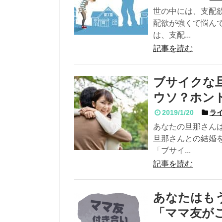
世の中には、支配
配欲が強くて悩ん
は、支配...
記事を読む
ブサイクな
ウソ？ホン
2019/1/20
ライ
あなたの旦那さん
旦那さんとの結婚
「ブサイ...
記事を読む
あなたはもう
「ママ友が