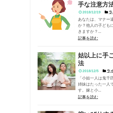
手な注意方
2018/12/19
ラ
あなたは、マナー
か？他人の子ども
きますか？...
記事を読む
姑以上に手
法
2018/12/5
ライ
「小姑一人は鬼千
姉妹はたった一人
す。嫁と小...
記事を読む