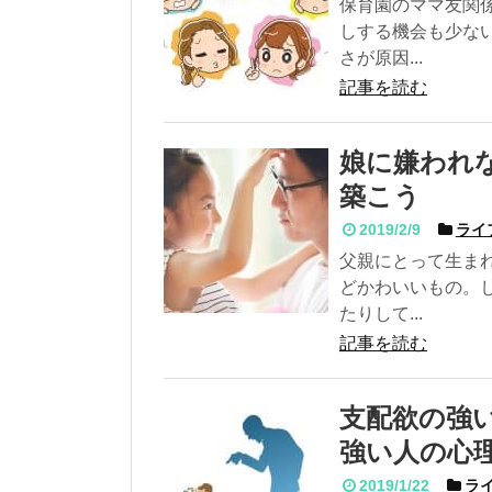
保育園のママ友関
しする機会も少な
さが原因...
記事を読む
娘に嫌われ
築こう
2019/2/9
ライ
父親にとって生ま
どかわいいもの。
たりして...
記事を読む
支配欲の強
強い人の心
2019/1/22
ライ