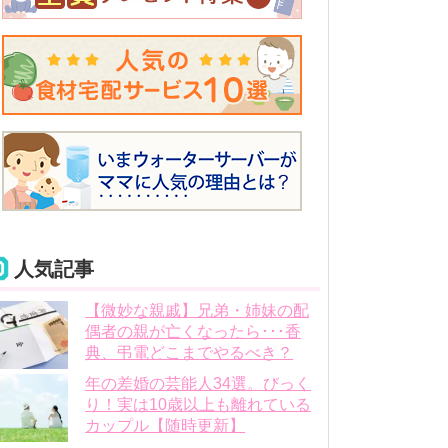
人気記事
【微妙な親戚】兄弟・姉妹の配
偶者の親が亡くなったら･･･香
典、弔電どこまでやるべき？
年の差婚の芸能人34選。びっく
り！実は10歳以上も離れている
カップル【随時更新】