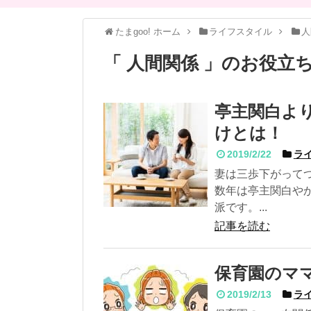
たまgoo! ホーム
ライフスタイル
人
「 人間関係 」のお役立
亭主関白よ
けとは！
2019/2/22
ライ
妻は三歩下がって
数年は亭主関白や
派です。...
記事を読む
保育園のマ
2019/2/13
ライ