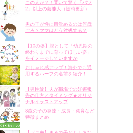
この人が？！聞いて驚く「バツ
2」以上の芸能人（随時更新）
男の子が性に目覚めるのは何歳
ごろ？ママはどう対処する？
【10の姿】親として「幼児期の
終わりまでに育ってほしい姿」
をイメージしていますか
おしゃれ感アップ！海外でも通
用するハーフの名前を紹介！
【男性編】夫が職場での妊娠報
告の仕方とタイミング★オリジ
ナルイラストアップ
8歳の子の発達・成長・発育など
特徴まとめ
【ガキ夫】まるで子ども！あな