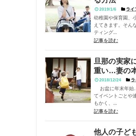
2019/1/6
ライ
幼稚園や保育園、
えてきます。そん
ティング...
記事を読む
旦那の実家
重い…妻の
2018/12/24
ラ
お盆に年末年始…
てイベントごとや
もかく、...
記事を読む
他人の子ど