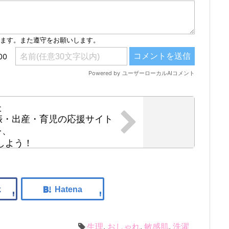
た
・妊娠・出産・育児の応援サイト
を、
しよう！
生理
,
おしゃれ
,
敏感肌
,
洗濯