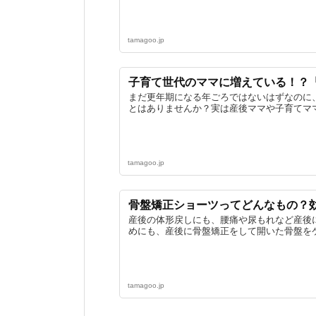
tamagoo.jp
子育て世代のママに増えている！？
まだ更年期になる年ごろではないはずなのに
とはありませんか？実は産後ママや子育てママ
tamagoo.jp
骨盤矯正ショーツってどんなもの？
産後の体形戻しにも、腰痛や尿もれなど産後
めにも、産後に骨盤矯正をして開いた骨盤をケ
tamagoo.jp