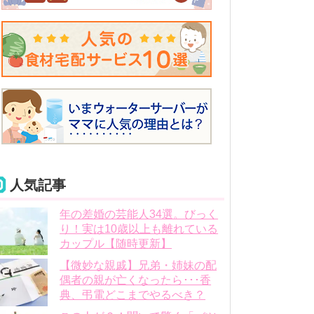
人気記事
年の差婚の芸能人34選。びっく
り！実は10歳以上も離れている
カップル【随時更新】
【微妙な親戚】兄弟・姉妹の配
偶者の親が亡くなったら･･･香
典、弔電どこまでやるべき？