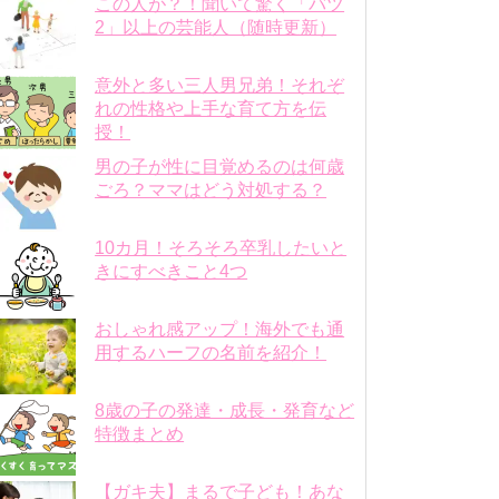
この人が？！聞いて驚く「バツ
2」以上の芸能人（随時更新）
意外と多い三人男兄弟！それぞ
れの性格や上手な育て方を伝
授！
男の子が性に目覚めるのは何歳
ごろ？ママはどう対処する？
10カ月！そろそろ卒乳したいと
きにすべきこと4つ
おしゃれ感アップ！海外でも通
用するハーフの名前を紹介！
8歳の子の発達・成長・発育など
特徴まとめ
【ガキ夫】まるで子ども！あな