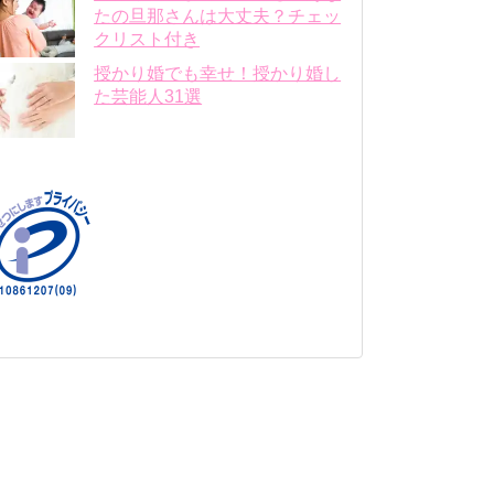
たの旦那さんは大丈夫？チェッ
クリスト付き
授かり婚でも幸せ！授かり婚し
た芸能人31選