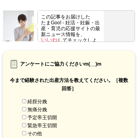
この記事をお届けした
たまGoo! - 妊活・妊娠・出
産・育児の応援サイトの最
新ニュース情報を、
いいね
してチェックしよ
う！
アンケートにご協力くださいm(__)m
今まで経験された出産方法を教えてください。［複数
回答］
経腟分娩
無痛分娩
予定帝王切開
緊急帝王切開
その他