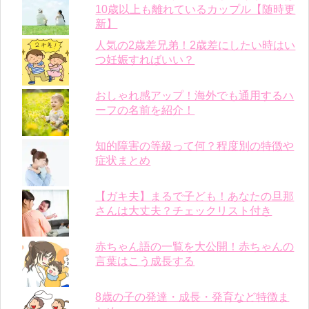
10歳以上も離れているカップル【随時更
新】
人気の2歳差兄弟！2歳差にしたい時はい
つ妊娠すればいい？
おしゃれ感アップ！海外でも通用するハ
ーフの名前を紹介！
知的障害の等級って何？程度別の特徴や
症状まとめ
【ガキ夫】まるで子ども！あなたの旦那
さんは大丈夫？チェックリスト付き
赤ちゃん語の一覧を大公開！赤ちゃんの
言葉はこう成長する
8歳の子の発達・成長・発育など特徴ま