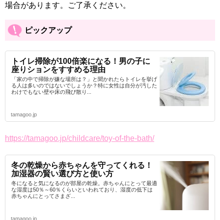
場合があります。ご了承ください。
ピックアップ
トイレ掃除が100倍楽になる！男の子に
座りションをすすめる理由
「家の中で掃除が嫌な場所は？」と聞かれたらトイレを挙げ
る人は多いのではないでしょうか？特に女性は自分が汚した
わけでもない壁や床の飛び散り...
tamagoo.jp
https://tamagoo.jp/childcare/toy-of-the-bath/
冬の乾燥から赤ちゃんを守ってくれる！
加湿器の賢い選び方と使い方
冬になると気になるのが部屋の乾燥。赤ちゃんにとって最適
な湿度は50％～60％くらいといわれており、湿度の低下は
赤ちゃんにとってさまざ...
tamagoo.jp