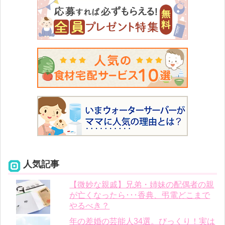
人気記事
【微妙な親戚】兄弟・姉妹の配偶者の親
が亡くなったら･･･香典、弔電どこまで
やるべき？
年の差婚の芸能人34選。びっくり！実は