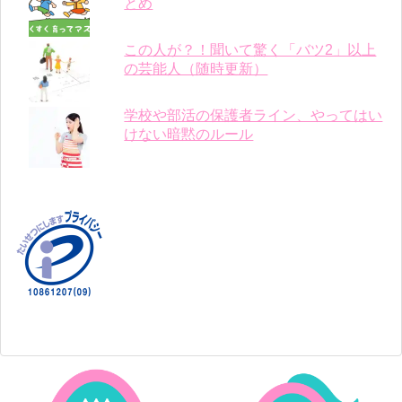
とめ
この人が？！聞いて驚く「バツ2」以上
の芸能人（随時更新）
学校や部活の保護者ライン、やってはい
けない暗黙のルール