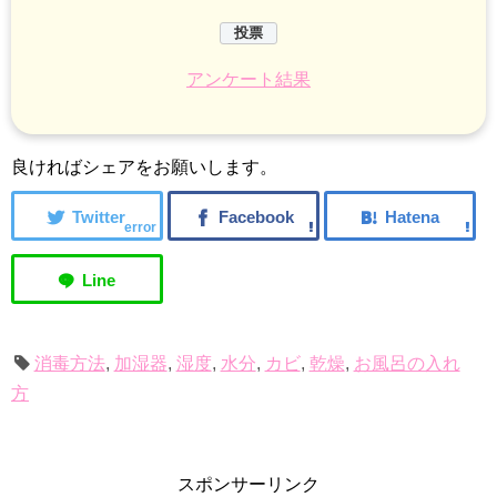
アンケート結果
良ければシェアをお願いします。
error
消毒方法
,
加湿器
,
湿度
,
水分
,
カビ
,
乾燥
,
お風呂の入れ
方
スポンサーリンク