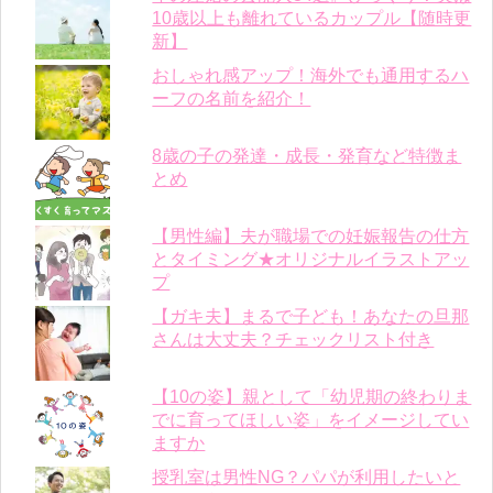
10歳以上も離れているカップル【随時更
新】
おしゃれ感アップ！海外でも通用するハ
ーフの名前を紹介！
8歳の子の発達・成長・発育など特徴ま
とめ
【男性編】夫が職場での妊娠報告の仕方
とタイミング★オリジナルイラストアッ
プ
【ガキ夫】まるで子ども！あなたの旦那
さんは大丈夫？チェックリスト付き
【10の姿】親として「幼児期の終わりま
でに育ってほしい姿」をイメージしてい
ますか
授乳室は男性NG？パパが利用したいと