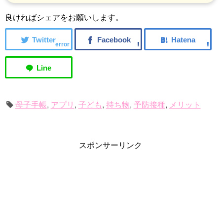
良ければシェアをお願いします。
error
母子手帳
,
アプリ
,
子ども
,
持ち物
,
予防接種
,
メリット
スポンサーリンク