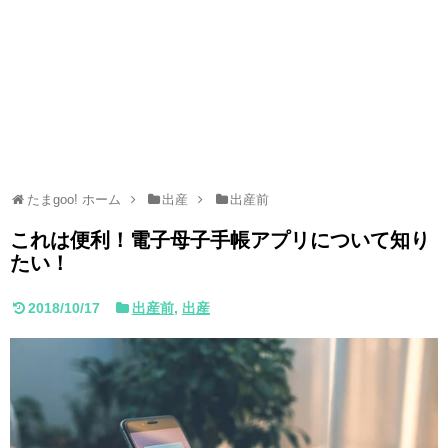
たまgoo! ホーム
出産
出産前
これは便利！電子母子手帳アプリについて知り
たい！
2018/10/17
出産前
,
出産