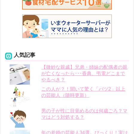
人気記事
【微妙な親戚】兄弟・姉妹の配偶者の親
が亡くなったら･･･香典、弔電どこまで
やるべき？
この人が？！聞いて驚く「バツ2」以上
の芸能人（随時更新）
男の子が性に目覚めるのは何歳ごろ？マ
マはどう対処する？
年の差婚の芸能人34選。びっくり！実は