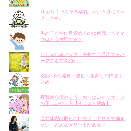
10カ月！そろそろ卒乳したいときにすべ
きこと4つ
男の子が性に目覚めるのは何歳ごろ？マ
マはどう対処する？
おしゃれ感アップ！海外でも通用するハ
ーフの名前を紹介！
8歳の子の発達・成長・発育など特徴ま
とめ
授乳量を増やそう！おっぱいマッサージ
の正しいやり方【イラスト解説】
産前休暇は取らないでギリギリまで働き
たい！どんなメリットがある？