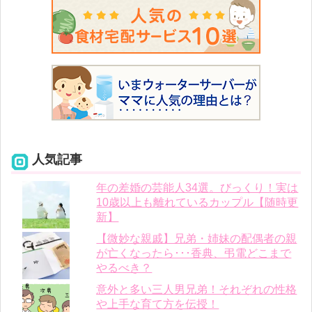
人気記事
年の差婚の芸能人34選。びっくり！実は
10歳以上も離れているカップル【随時更
新】
【微妙な親戚】兄弟・姉妹の配偶者の親
が亡くなったら･･･香典、弔電どこまで
やるべき？
意外と多い三人男兄弟！それぞれの性格
や上手な育て方を伝授！