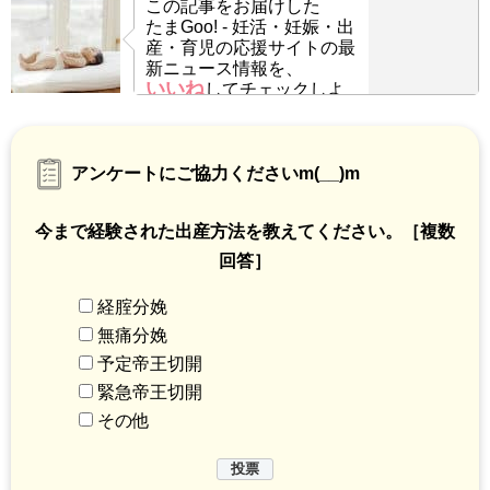
この記事をお届けした
たまGoo! - 妊活・妊娠・出
産・育児の応援サイトの最
新ニュース情報を、
いいね
してチェックしよ
う！
アンケートにご協力くださいm(__)m
今まで経験された出産方法を教えてください。［複数
回答］
経腟分娩
無痛分娩
予定帝王切開
緊急帝王切開
その他