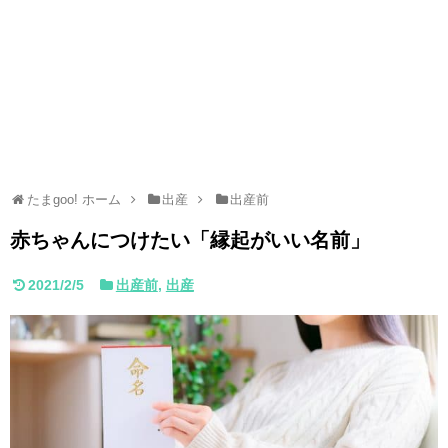
たまgoo! ホーム
出産
出産前
赤ちゃんにつけたい「縁起がいい名前」
2021/2/5
出産前
,
出産