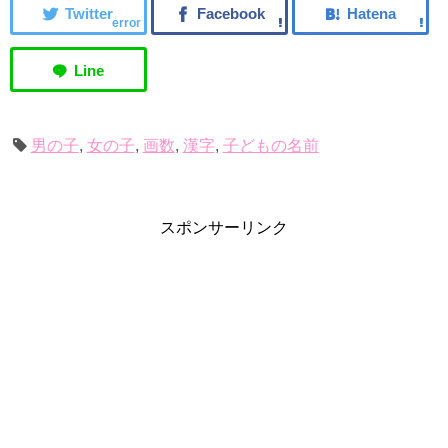
error
男の子
,
女の子
,
画数
,
漢字
,
子どもの名前
スポンサーリンク