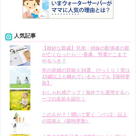
人気記事
【微妙な親戚】兄弟・姉妹の配偶者の親
が亡くなったら･･･香典、弔電どこまで
やるべき？
年の差婚の芸能人34選。びっくり！実は
10歳以上も離れているカップル【随時更
新】
おしゃれ感アップ！海外でも通用するハ
ーフの名前を紹介！
この人が？！聞いて驚く「バツ2」以上
の芸能人（随時更新）