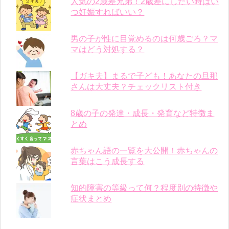
人気の2歳差兄弟！2歳差にしたい時はい
つ妊娠すればいい？
男の子が性に目覚めるのは何歳ごろ？マ
マはどう対処する？
【ガキ夫】まるで子ども！あなたの旦那
さんは大丈夫？チェックリスト付き
8歳の子の発達・成長・発育など特徴ま
とめ
赤ちゃん語の一覧を大公開！赤ちゃんの
言葉はこう成長する
知的障害の等級って何？程度別の特徴や
症状まとめ