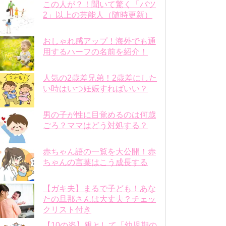
この人が？！聞いて驚く「バツ
2」以上の芸能人（随時更新）
おしゃれ感アップ！海外でも通
用するハーフの名前を紹介！
人気の2歳差兄弟！2歳差にした
い時はいつ妊娠すればいい？
男の子が性に目覚めるのは何歳
ごろ？ママはどう対処する？
赤ちゃん語の一覧を大公開！赤
ちゃんの言葉はこう成長する
【ガキ夫】まるで子ども！あな
たの旦那さんは大丈夫？チェッ
クリスト付き
【10の姿】親として「幼児期の