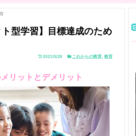
育
クト型学習】目標達成のため
2021/5/28
これからの教育
,
教育
のメリットとデメリット