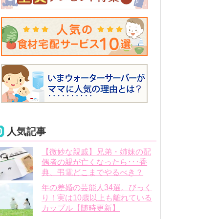
人気記事
【微妙な親戚】兄弟・姉妹の配
偶者の親が亡くなったら･･･香
典、弔電どこまでやるべき？
年の差婚の芸能人34選。びっく
り！実は10歳以上も離れている
カップル【随時更新】