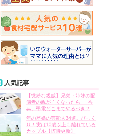
人気記事
【微妙な親戚】兄弟・姉妹の配
偶者の親が亡くなったら･･･香
典、弔電どこまでやるべき？
年の差婚の芸能人34選。びっく
り！実は10歳以上も離れている
カップル【随時更新】