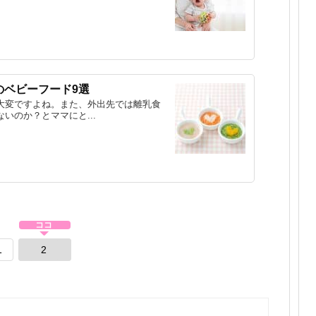
のベビーフード9選
大変ですよね。また、外出先では離乳食
いのか？とママにと...
1
2