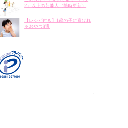
2」以上の芸能人（随時更新）
【レシピ付き】1歳の子に喜ばれ
るおやつ8選