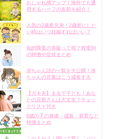
おしゃれ感アップ！海外でも通
用するハーフの名前を紹介！
人気の2歳差兄弟！2歳差にした
い時はいつ妊娠すればいい？
知的障害の等級って何？程度別
の特徴や症状まとめ
赤ちゃん語の一覧を大公開！赤
ちゃんの言葉はこう成長する
【ガキ夫】まるで子ども！あな
たの旦那さんは大丈夫？チェッ
クリスト付き
8歳の子の発達・成長・発育など
特徴まとめ
この人が？！聞いて驚く「バツ