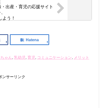
た
・妊娠・出産・育児の応援サイト
を、
しよう！
赤ちゃん
,
乳幼児
,
育児
,
コミュニケーション
,
メリット
ポンサーリンク