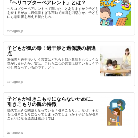
「ヘリコプターペアレント」とは？
ヘリコプターペアレントって聞いたことありますか？子ども
を愛するが故に過保護すぎる言動で周囲を困惑させ、子ども
にも悪影響を与える親たちのこ...
tamagoo.jp
子どもが気の毒！過干渉と過保護の相違
点
過保護と過干渉という言葉はどちらも似た意味をもつような
気がしませんか。実は、これら二つの言葉は似ているようで
少し異なっているのです。どち...
tamagoo.jp
子どもが引きこもりにならないために。
引きこもりの親の特徴
現代で大きな問題となっている「引きこもり」。なぜ、子ど
もは引きこもりになってしまうのでしょうか？子どもが引き
こもりになる原因は親だけでは...
tamagoo.jp