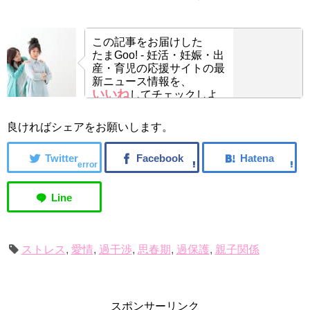
この記事をお届けした
たまGoo! - 妊活・妊娠・出
産・育児の応援サイトの最
新ニュース情報を、
いいね
してチェックしよ
う！
良ければシェアをお願いします。
error
ストレス
,
愛情
,
過干渉
,
思春期
,
過保護
,
親子関係
スポンサーリンク