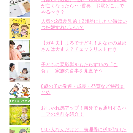
が亡くなったら･･･香典、弔電どこまで
やるべき？
人気の2歳差兄弟！2歳差にしたい時はい
つ妊娠すればいい？
【ガキ夫】まるで子ども！あなたの旦那
さんは大丈夫？チェックリスト付き
子どもに悪影響をもたらす15の「こ
食」。家族の食事を見直そう
8歳の子の発達・成長・発育など特徴ま
とめ
おしゃれ感アップ！海外でも通用するハ
ーフの名前を紹介！
いい人なんだけど、義理母に孫を預けた