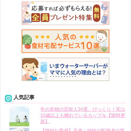
人気記事
年の差婚の芸能人34選。びっくり！実は
10歳以上も離れているカップル【随時更
新】
【微妙な親戚】兄弟・姉妹の配偶者の親