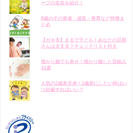
ーフの名前を紹介！
8歳の子の発達・成長・発育など特徴ま
とめ
【ガキ夫】まるで子ども！あなたの旦那
さんは大丈夫？チェックリスト付き
授かり婚でも幸せ！授かり婚した芸能人
31選
人気の2歳差兄弟！2歳差にしたい時はい
つ妊娠すればいい？