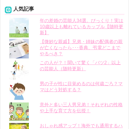
人気記事
年の差婚の芸能人34選。びっくり！実は
10歳以上も離れているカップル【随時更
新】
【微妙な親戚】兄弟・姉妹の配偶者の親
が亡くなったら･･･香典、弔電どこまで
やるべき？
この人が？！聞いて驚く「バツ2」以上
の芸能人（随時更新）
男の子が性に目覚めるのは何歳ごろ？マ
マはどう対処する？
意外と多い三人男兄弟！それぞれの性格
や上手な育て方を伝授！
おしゃれ感アップ！海外でも通用するハ