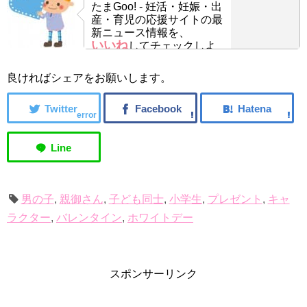
たまGoo! - 妊活・妊娠・出
産・育児の応援サイトの最
新ニュース情報を、
いいね
してチェックしよ
う！
良ければシェアをお願いします。
error
男の子
,
親御さん
,
子ども同士
,
小学生
,
プレゼント
,
キャ
ラクター
,
バレンタイン
,
ホワイトデー
スポンサーリンク