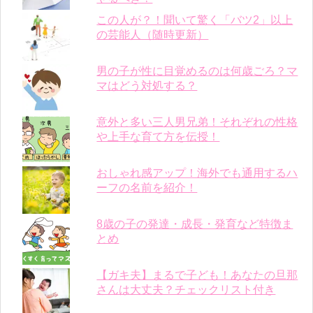
この人が？！聞いて驚く「バツ2」以上
の芸能人（随時更新）
男の子が性に目覚めるのは何歳ごろ？マ
マはどう対処する？
意外と多い三人男兄弟！それぞれの性格
や上手な育て方を伝授！
おしゃれ感アップ！海外でも通用するハ
ーフの名前を紹介！
8歳の子の発達・成長・発育など特徴ま
とめ
【ガキ夫】まるで子ども！あなたの旦那
さんは大丈夫？チェックリスト付き