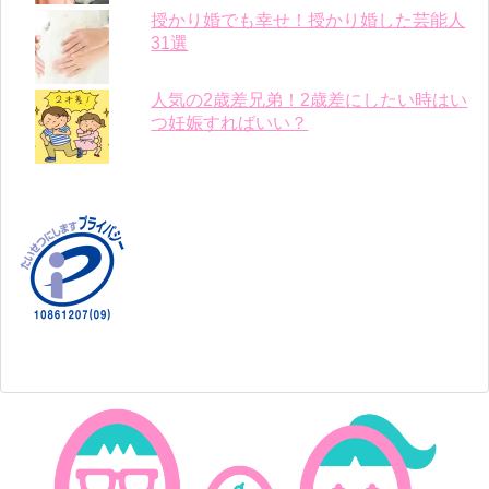
授かり婚でも幸せ！授かり婚した芸能人
31選
人気の2歳差兄弟！2歳差にしたい時はい
つ妊娠すればいい？