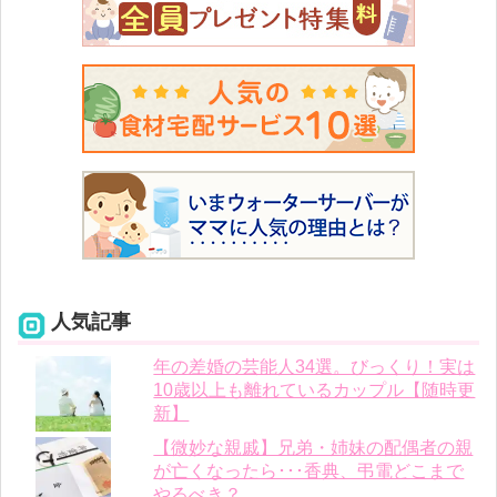
人気記事
年の差婚の芸能人34選。びっくり！実は
10歳以上も離れているカップル【随時更
新】
【微妙な親戚】兄弟・姉妹の配偶者の親
が亡くなったら･･･香典、弔電どこまで
やるべき？