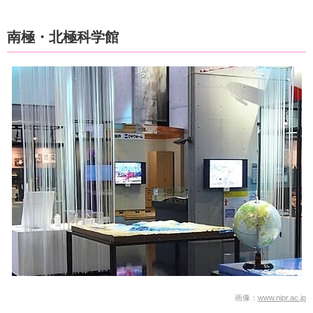
南極・北極科学館
画像：
www.nipr.ac.jp