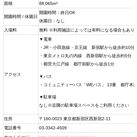
面積
88,065m²
開園時間：終日OK
開園時間 / 休園日
休園日：なし
入場料
無料 ※利用施設によっては有料になる場合もあり
▼電車
・JR・小田急線・京王線 新宿駅から徒歩約10分
・東京メトロ丸の内線 西新宿駅から徒歩約5分
・都営大江戸線 都庁前駅から徒歩1分
アクセス
▼バス
・コミュニティーバス「WEバス」 13番 都庁本
▼駐車場
なし※近隣の駐車場スペースをご利用ください
住所
〒160-0023 東京都新宿区西新宿2-11
電話番号
03-3342-4509