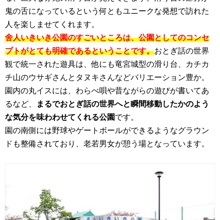
鬼の舌になっているという何ともユニークな発想で訪れた
人を楽しませてくれます。
舍人いきいき公園のすごいところは、公園としてのコンセ
プトがとても明確であるということです。
おとぎ話の世界
観で統一された遊具は、他にも竜宮城型の滑り台、カチカ
チ山のウサギさんとタヌキさんなどバリエーション豊か。
園内の丸イスには、わらべ唄や昔ながらの遊びが書いてあ
るなど、
まるでおとぎ話の世界へと瞬間移動したかのよう
な気分を味わわせてくれる公園
です。
園の南側には野球やゲートボールができるようなグラウン
ドも整備されており、老若男女が憩う場となっています。