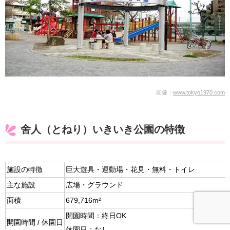
画像：
www.tokyo1970.com
舍人（とねり）いきいき公園の特徴
施設の特徴
巨大遊具・運動場・花見・無料・トイレ
主な施設
広場・グラウンド
面積
679,716m²
開園時間：終日OK
開園時間 / 休園日
休園日：なし