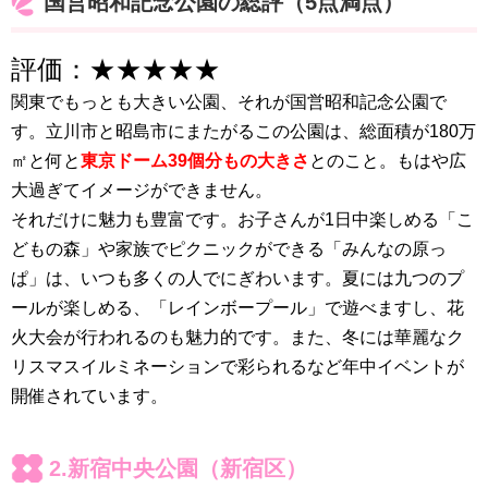
国営昭和記念公園の総評（5点満点）
評価：★★★★★
関東でもっとも大きい公園、それが国営昭和記念公園で
す。立川市と昭島市にまたがるこの公園は、総面積が180万
㎡と何と
東京ドーム39個分もの大きさ
とのこと。もはや広
大過ぎてイメージができません。
それだけに魅力も豊富です。お子さんが1日中楽しめる「こ
どもの森」や家族でピクニックができる「みんなの原っ
ぱ」は、いつも多くの人でにぎわいます。夏には九つのプ
ールが楽しめる、「レインボープール」で遊べますし、花
火大会が行われるのも魅力的です。また、冬には華麗なク
リスマスイルミネーションで彩られるなど年中イベントが
開催されています。
2.新宿中央公園（新宿区）