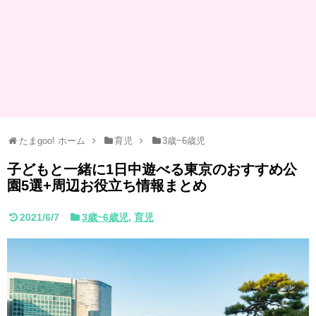
たまgoo! ホーム
育児
3歳~6歳児
子どもと一緒に1日中遊べる東京のおすすめ公
園5選+周辺お役立ち情報まとめ
2021/6/7
3歳~6歳児
,
育児