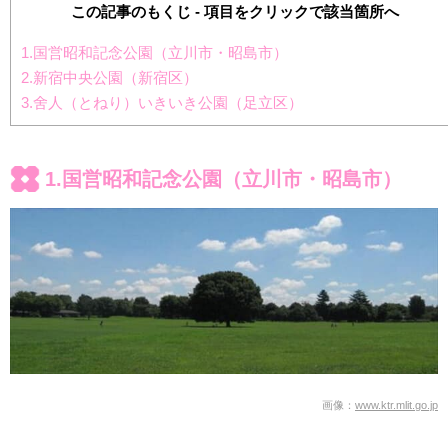
この記事のもくじ - 項目をクリックで該当箇所へ
1.国営昭和記念公園（立川市・昭島市）
2.新宿中央公園（新宿区）
3.舍人（とねり）いきいき公園（足立区）
1.国営昭和記念公園（立川市・昭島市）
画像：
www.ktr.mlit.go.jp