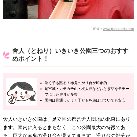
画像：
www.panoramio.com
舍人（とねり）いきいき公園三つのおすす
めポイント！
泣く子も黙る！赤鬼の滑り台が印象的
竜宮城・カチカチ山・桃太郎などおとぎ話をモチー
フにした遊具が多数
園内は見通しがよく子どもを遊ばせていても安心
舍人いきいき公園は、足立区の都営舍人団地の北東にあり
ます。園内に入るとまもなく、この公園最大の特徴であ
る、巨大な赤鬼の滑り台が見えてきます。滑り台の部分が