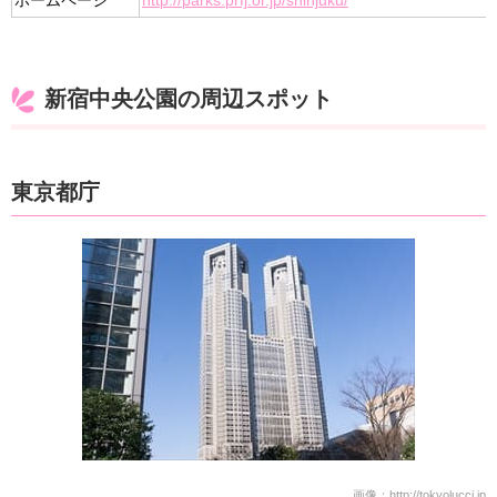
ホームページ
http://parks.prfj.or.jp/shinjuku/
新宿中央公園の周辺スポット
東京都庁
画像：
http://tokyolucci.jp