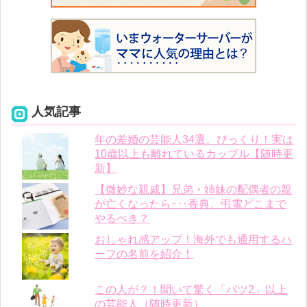
人気記事
年の差婚の芸能人34選。びっくり！実は
10歳以上も離れているカップル【随時更
新】
【微妙な親戚】兄弟・姉妹の配偶者の親
が亡くなったら･･･香典、弔電どこまで
やるべき？
おしゃれ感アップ！海外でも通用するハ
ーフの名前を紹介！
この人が？！聞いて驚く「バツ2」以上
の芸能人（随時更新）