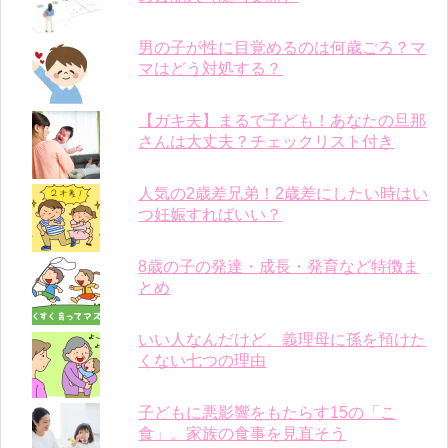
男の子が性に目覚めるのは何歳ごろ？マ
マはどう対処する？
【ガキ夫】まるで子ども！あなたの旦那
さんは大丈夫？チェックリスト付き
人気の2歳差兄弟！2歳差にしたい時はい
つ妊娠すればいい？
8歳の子の発達・成長・発育など特徴ま
とめ
いい人なんだけど、義理母に孫を預けた
くない七つの理由
子どもに悪影響をもたらす15の「こ
食」。家族の食事を見直そう