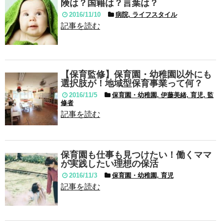
険は？国籍は？言葉は？
2016/11/10
病院, ライフスタイル
記事を読む
【保育監修】保育園・幼稚園以外にも
選択肢が！地域型保育事業って何？
2016/11/5
保育園・幼稚園, 伊藤美緒, 育児, 監
修者
記事を読む
保育園も仕事も見つけたい！働くママ
が実践したい理想の保活
2016/11/3
保育園・幼稚園, 育児
記事を読む