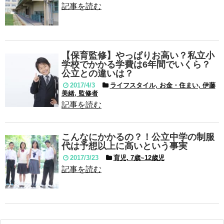
記事を読む
【保育監修】やっぱりお高い？私立小
学校でかかる学費は6年間でいくら？
公立との違いは？
2017/4/3
ライフスタイル, お金・住まい, 伊藤
美緒, 監修者
記事を読む
こんなにかかるの？！公立中学の制服
代は予想以上に高いという事実
2017/3/23
育児, 7歳~12歳児
記事を読む