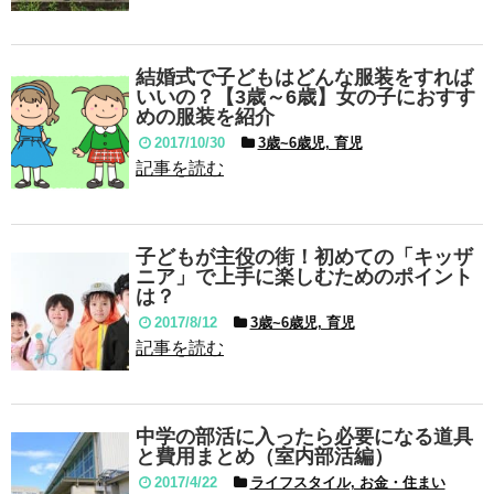
結婚式で子どもはどんな服装をすれば
いいの？【3歳～6歳】女の子におすす
めの服装を紹介
2017/10/30
3歳~6歳児, 育児
記事を読む
子どもが主役の街！初めての「キッザ
ニア」で上手に楽しむためのポイント
は？
2017/8/12
3歳~6歳児, 育児
記事を読む
中学の部活に入ったら必要になる道具
と費用まとめ（室内部活編）
2017/4/22
ライフスタイル, お金・住まい