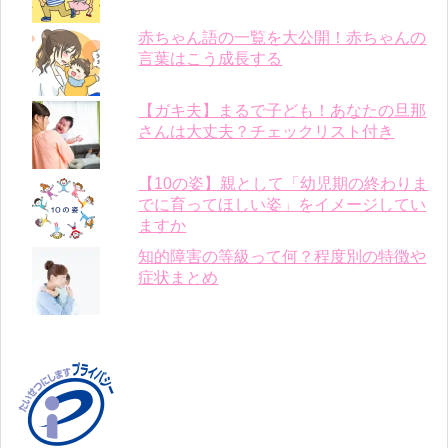
赤ちゃん語の一覧を大公開！赤ちゃんの
言葉はこう成長する
【ガキ夫】まるで子ども！あなたの旦那
さんは大丈夫？チェックリスト付き
【10の姿】親として「幼児期の終わりま
でに育ってほしい姿」をイメージしてい
ますか
知的障害の等級って何？程度別の特徴や
症状まとめ