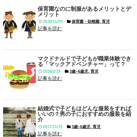
保育園なのに制服があるメリットとデ
メリット
2018/11/29
保育園・幼稚園, 育児
記事を読む
マクドナルドで子どもが職業体験でき
る「マックアドベンチャー」って？
2018/2/19
3歳~6歳児, 育児
記事を読む
結婚式で子どもはどんな服装をすれば
いいの？男の子におすすめの服装を紹
介
2017/11/19
3歳~6歳児, 育児
記事を読む