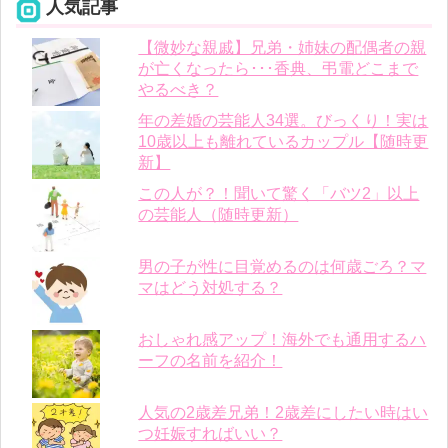
人気記事
【微妙な親戚】兄弟・姉妹の配偶者の親
が亡くなったら･･･香典、弔電どこまで
やるべき？
年の差婚の芸能人34選。びっくり！実は
10歳以上も離れているカップル【随時更
新】
この人が？！聞いて驚く「バツ2」以上
の芸能人（随時更新）
男の子が性に目覚めるのは何歳ごろ？マ
マはどう対処する？
おしゃれ感アップ！海外でも通用するハ
ーフの名前を紹介！
人気の2歳差兄弟！2歳差にしたい時はい
つ妊娠すればいい？