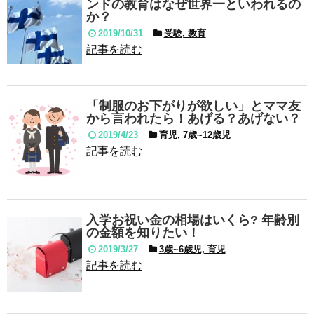
ンドの教育はなぜ世界一といわれるの
か？
2019/10/31
受験, 教育
記事を読む
「制服のお下がりが欲しい」とママ友
から言われたら！あげる？あげない？
2019/4/23
育児, 7歳~12歳児
記事を読む
入学お祝い金の相場はいくら? 年齢別
の金額を知りたい！
2019/3/27
3歳~6歳児, 育児
記事を読む