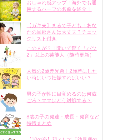
おしゃれ感アップ！海外でも通
用するハーフの名前を紹介！
【ガキ夫】まるで子ども！あな
たの旦那さんは大丈夫？チェッ
クリスト付き
この人が？！聞いて驚く「バツ
2」以上の芸能人（随時更新）
人気の2歳差兄弟！2歳差にした
い時はいつ妊娠すればいい？
男の子が性に目覚めるのは何歳
ごろ？ママはどう対処する？
8歳の子の発達・成長・発育など
特徴まとめ
【10の姿】親として「幼児期の