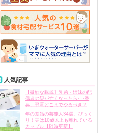
人気記事
【微妙な親戚】兄弟・姉妹の配
偶者の親が亡くなったら･･･香
典、弔電どこまでやるべき？
年の差婚の芸能人34選。びっく
り！実は10歳以上も離れている
カップル【随時更新】