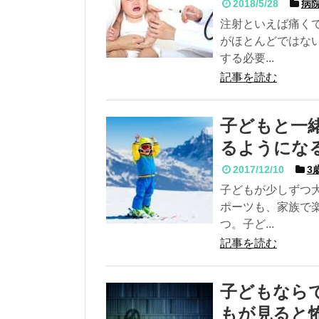
2018/5/28
病院
注射といえば痛く
がほとんどではな
する必要...
記事を読む
子どもと一
るようにな
2017/12/10
3
子どもが少しずつ
ポーツも、家族で
つ。子ど...
記事を読む
子どもなら
もが見ると