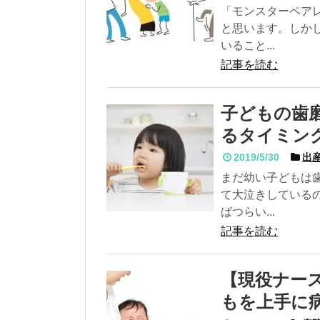
「モンスターペア
と思います。しか
いること...
記事を読む
子どもの歯
るタイミン
2019/5/30
出産
まだ幼い子どもは
て大泣きしている
ばつらい...
記事を読む
【現役ナー
もを上手に