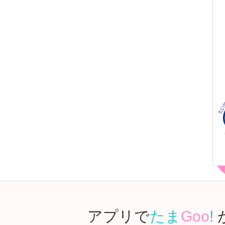
アプリで
たま
Goo
!