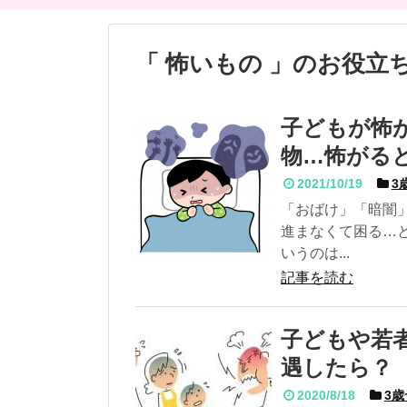
「 怖いもの 」のお役立
子どもが怖
物…怖がる
2021/10/19
3
「おばけ」「暗闇
進まなくて困る…
いうのは...
記事を読む
子どもや若
遇したら？
2020/8/18
3歳