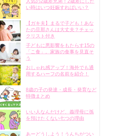
人気の2歳差兄弟！2歳差にした
い時はいつ妊娠すればいい？
【ガキ夫】まるで子ども！あな
たの旦那さんは大丈夫？チェッ
クリスト付き
子どもに悪影響をもたらす15の
「こ食」。家族の食事を見直そ
う
おしゃれ感アップ！海外でも通
用するハーフの名前を紹介！
8歳の子の発達・成長・発育など
特徴まとめ
いい人なんだけど、義理母に孫
を預けたくない七つの理由
あーどうしよう！うんちがつい