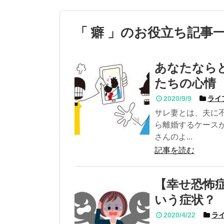
「 癖 」のお役立ち記事
あなたなら
たちの心情
2020/9/9
ライ
サレ妻とは、夫に
ら離婚するケース
さんのよ...
記事を読む
【幸せ恐怖
いう症状？
2020/4/22
ライ