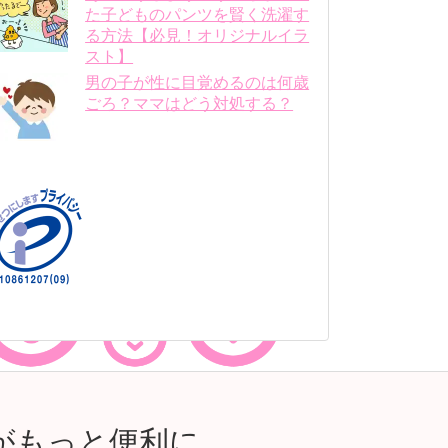
た子どものパンツを賢く洗濯す
る方法【必見！オリジナルイラ
スト】
男の子が性に目覚めるのは何歳
ごろ？ママはどう対処する？
がもっと便利に