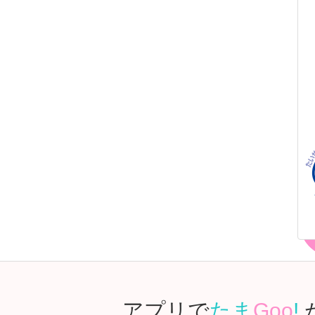
アプリで
たま
Goo
!