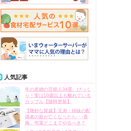
人気記事
年の差婚の芸能人34選。びっく
り！実は10歳以上も離れている
カップル【随時更新】
【微妙な親戚】兄弟・姉妹の配
偶者の親が亡くなったら･･･香
典、弔電どこまでやるべき？