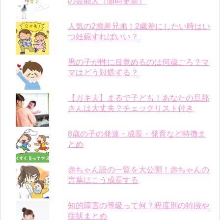
の芸能人（随時更新）
人気の2歳差兄弟！2歳差にしたい時はい
つ妊娠すればいい？
男の子が性に目覚めるのは何歳ごろ？マ
マはどう対処する？
【ガキ夫】まるで子ども！あなたの旦那
さんは大丈夫？チェックリスト付き
8歳の子の発達・成長・発育など特徴ま
とめ
赤ちゃん語の一覧を大公開！赤ちゃんの
言葉はこう成長する
知的障害の等級って何？程度別の特徴や
症状まとめ