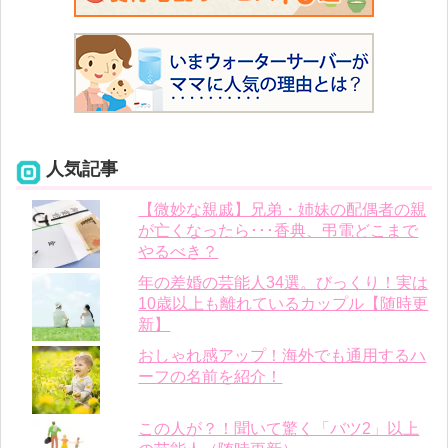
人気記事
【微妙な親戚】兄弟・姉妹の配偶者の親
が亡くなったら･･･香典、弔電どこまで
やるべき？
年の差婚の芸能人34選。びっくり！実は
10歳以上も離れているカップル【随時更
新】
おしゃれ感アップ！海外でも通用するハ
ーフの名前を紹介！
この人が？！聞いて驚く「バツ2」以上