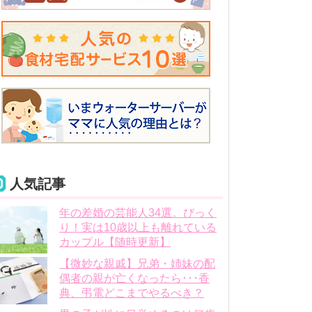
人気記事
年の差婚の芸能人34選。びっく
り！実は10歳以上も離れている
カップル【随時更新】
【微妙な親戚】兄弟・姉妹の配
偶者の親が亡くなったら･･･香
典、弔電どこまでやるべき？