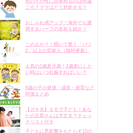
男の子が性に目覚めるのは何歳
ごろ？ママはどう対処する？
おしゃれ感アップ！海外でも通
用するハーフの名前を紹介！
この人が？！聞いて驚く「バツ
2」以上の芸能人（随時更新）
人気の2歳差兄弟！2歳差にした
い時はいつ妊娠すればいい？
8歳の子の発達・成長・発育など
特徴まとめ
【ガキ夫】まるで子ども！あな
たの旦那さんは大丈夫？チェッ
クリスト付き
子どもに悪影響をもたらす15の