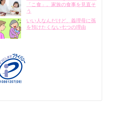
「こ食」。家族の食事を見直そ
う
いい人なんだけど、義理母に孫
を預けたくない七つの理由