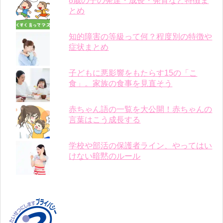
8歳の子の発達・成長・発育など特徴ま
とめ
知的障害の等級って何？程度別の特徴や
症状まとめ
子どもに悪影響をもたらす15の「こ
食」。家族の食事を見直そう
赤ちゃん語の一覧を大公開！赤ちゃんの
言葉はこう成長する
学校や部活の保護者ライン、やってはい
けない暗黙のルール