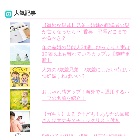
人気記事
【微妙な親戚】兄弟・姉妹の配偶者の親
が亡くなったら･･･香典、弔電どこまで
やるべき？
年の差婚の芸能人34選。びっくり！実は
10歳以上も離れているカップル【随時更
新】
人気の2歳差兄弟！2歳差にしたい時はい
つ妊娠すればいい？
おしゃれ感アップ！海外でも通用するハ
ーフの名前を紹介！
【ガキ夫】まるで子ども！あなたの旦那
さんは大丈夫？チェックリスト付き