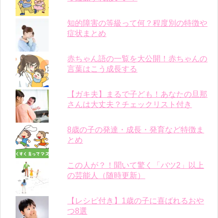
知的障害の等級って何？程度別の特徴や
症状まとめ
赤ちゃん語の一覧を大公開！赤ちゃんの
言葉はこう成長する
【ガキ夫】まるで子ども！あなたの旦那
さんは大丈夫？チェックリスト付き
8歳の子の発達・成長・発育など特徴ま
とめ
この人が？！聞いて驚く「バツ2」以上
の芸能人（随時更新）
【レシピ付き】1歳の子に喜ばれるおや
つ8選