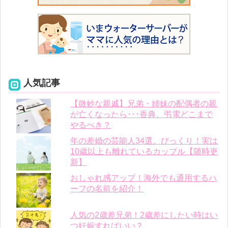
人気記事
【微妙な親戚】兄弟・姉妹の配偶者の親
が亡くなったら･･･香典、弔電どこまで
やるべき？
年の差婚の芸能人34選。びっくり！実は
10歳以上も離れているカップル【随時更
新】
おしゃれ感アップ！海外でも通用するハ
ーフの名前を紹介！
人気の2歳差兄弟！2歳差にしたい時はい
つ妊娠すればいい？