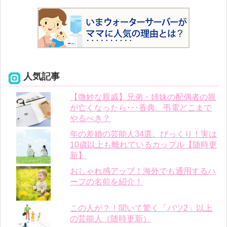
人気記事
【微妙な親戚】兄弟・姉妹の配偶者の親
が亡くなったら･･･香典、弔電どこまで
やるべき？
年の差婚の芸能人34選。びっくり！実は
10歳以上も離れているカップル【随時更
新】
おしゃれ感アップ！海外でも通用するハ
ーフの名前を紹介！
この人が？！聞いて驚く「バツ2」以上
の芸能人（随時更新）