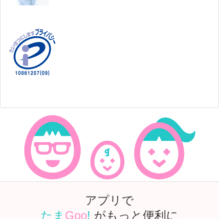
アプリで
たま
Goo
!
がもっと便利に