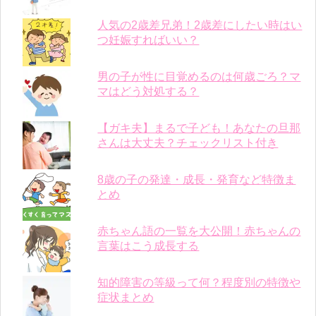
人気の2歳差兄弟！2歳差にしたい時はい
つ妊娠すればいい？
男の子が性に目覚めるのは何歳ごろ？マ
マはどう対処する？
【ガキ夫】まるで子ども！あなたの旦那
さんは大丈夫？チェックリスト付き
8歳の子の発達・成長・発育など特徴ま
とめ
赤ちゃん語の一覧を大公開！赤ちゃんの
言葉はこう成長する
知的障害の等級って何？程度別の特徴や
症状まとめ