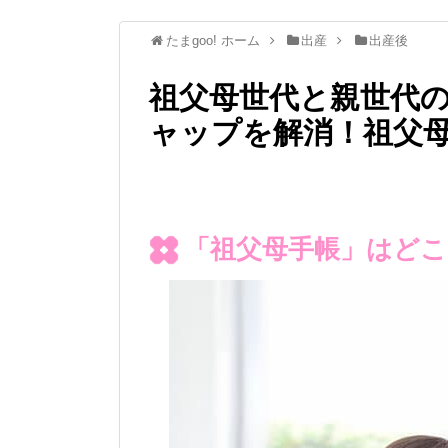
たまgoo! ホーム
出産
出産後
祖父母世代と親世代
ャップを解消！祖父
「祖父母手帳」はど