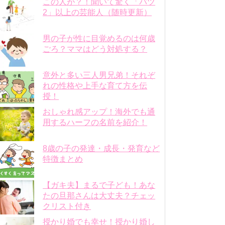
この人が？！聞いて驚く「バツ
2」以上の芸能人（随時更新）
男の子が性に目覚めるのは何歳
ごろ？ママはどう対処する？
意外と多い三人男兄弟！それぞ
れの性格や上手な育て方を伝
授！
おしゃれ感アップ！海外でも通
用するハーフの名前を紹介！
8歳の子の発達・成長・発育など
特徴まとめ
【ガキ夫】まるで子ども！あな
たの旦那さんは大丈夫？チェッ
クリスト付き
授かり婚でも幸せ！授かり婚し