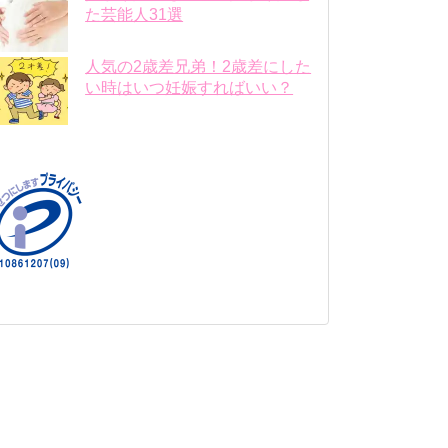
た芸能人31選
人気の2歳差兄弟！2歳差にした
い時はいつ妊娠すればいい？