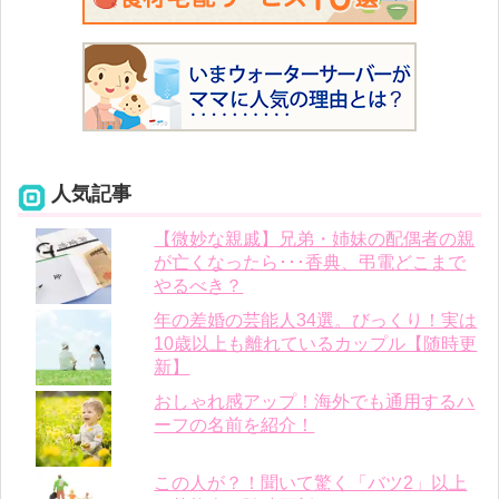
人気記事
【微妙な親戚】兄弟・姉妹の配偶者の親
が亡くなったら･･･香典、弔電どこまで
やるべき？
年の差婚の芸能人34選。びっくり！実は
10歳以上も離れているカップル【随時更
新】
おしゃれ感アップ！海外でも通用するハ
ーフの名前を紹介！
この人が？！聞いて驚く「バツ2」以上