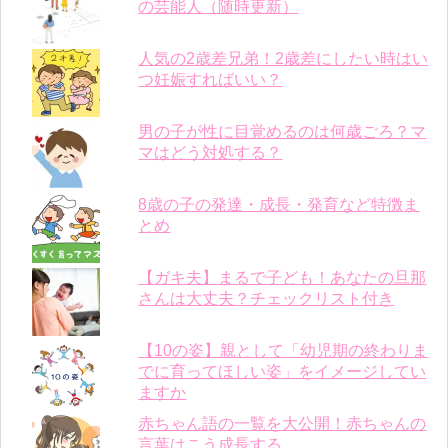
の芸能人（随時更新）
人気の2歳差兄弟！2歳差にしたい時はい
つ妊娠すればいい？
男の子が性に目覚めるのは何歳ごろ？マ
マはどう対処する？
8歳の子の発達・成長・発育など特徴ま
とめ
【ガキ夫】まるで子ども！あなたの旦那
さんは大丈夫？チェックリスト付き
【10の姿】親として「幼児期の終わりま
でに育ってほしい姿」をイメージしてい
ますか
赤ちゃん語の一覧を大公開！赤ちゃんの
言葉はこう成長する