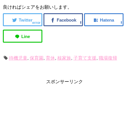
良ければシェアをお願いします。
error
待機児童
,
保育園
,
育休
,
核家族
,
子育て支援
,
職場復帰
スポンサーリンク