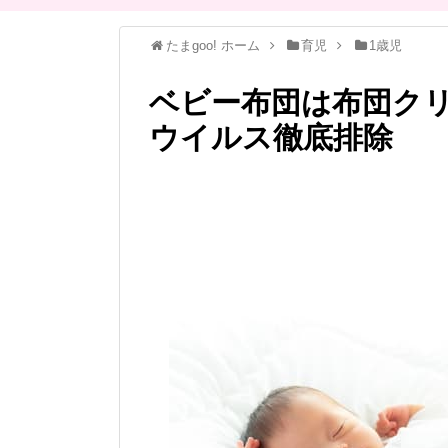
たまgoo! ホーム
育児
1歳児
ベビー布団は布団ク
ウイルス徹底排除