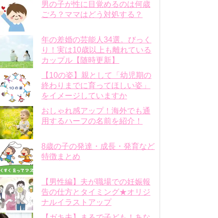
男の子が性に目覚めるのは何歳
ごろ？ママはどう対処する？
年の差婚の芸能人34選。びっく
り！実は10歳以上も離れている
カップル【随時更新】
【10の姿】親として「幼児期の
終わりまでに育ってほしい姿」
をイメージしていますか
おしゃれ感アップ！海外でも通
用するハーフの名前を紹介！
8歳の子の発達・成長・発育など
特徴まとめ
【男性編】夫が職場での妊娠報
告の仕方とタイミング★オリジ
ナルイラストアップ
【ガキ夫】まるで子ども！あな