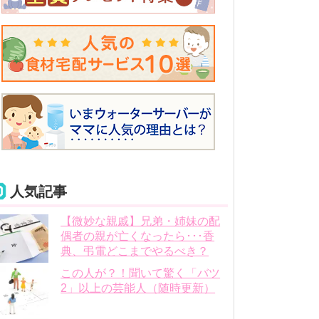
人気記事
【微妙な親戚】兄弟・姉妹の配
偶者の親が亡くなったら･･･香
典、弔電どこまでやるべき？
この人が？！聞いて驚く「バツ
2」以上の芸能人（随時更新）