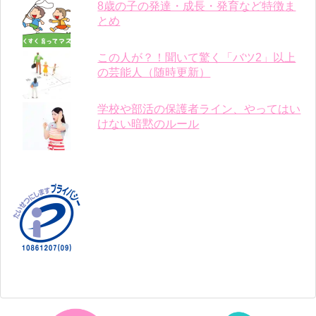
8歳の子の発達・成長・発育など特徴ま
とめ
この人が？！聞いて驚く「バツ2」以上
の芸能人（随時更新）
学校や部活の保護者ライン、やってはい
けない暗黙のルール