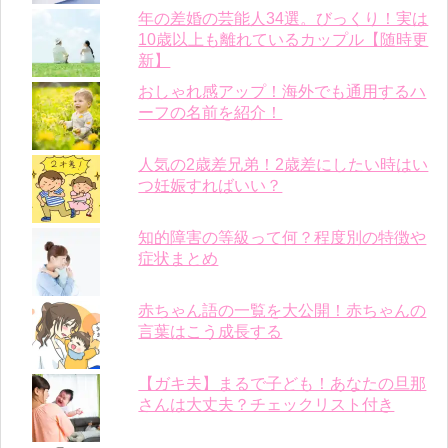
年の差婚の芸能人34選。びっくり！実は
10歳以上も離れているカップル【随時更
新】
おしゃれ感アップ！海外でも通用するハ
ーフの名前を紹介！
人気の2歳差兄弟！2歳差にしたい時はい
つ妊娠すればいい？
知的障害の等級って何？程度別の特徴や
症状まとめ
赤ちゃん語の一覧を大公開！赤ちゃんの
言葉はこう成長する
【ガキ夫】まるで子ども！あなたの旦那
さんは大丈夫？チェックリスト付き