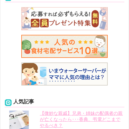
人気記事
【微妙な親戚】兄弟・姉妹の配偶者の親
が亡くなったら･･･香典、弔電どこまで
やるべき？