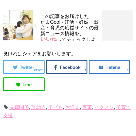
この記事をお届けした
たまGoo! - 妊活・妊娠・出
産・育児の応援サイトの最
新ニュース情報を、
いいね
してチェックしよ
う！
良ければシェアをお願いします。
error
夫婦関係
,
乳幼児
,
子ども
,
お迎え
,
家事
,
イクメン
,
子育て
支援