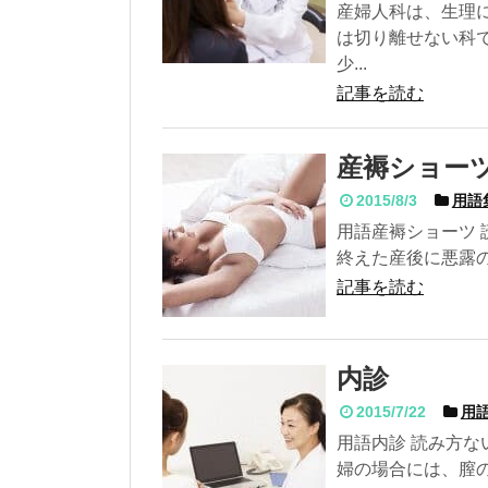
産婦人科は、生理
は切り離せない科
少...
記事を読む
産褥ショー
2015/8/3
用語
用語産褥ショーツ 
終えた産後に悪露の
記事を読む
内診
2015/7/22
用語
用語内診 読み方な
婦の場合には、膣の