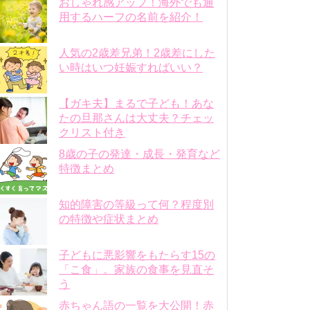
おしゃれ感アップ！海外でも通
用するハーフの名前を紹介！
人気の2歳差兄弟！2歳差にした
い時はいつ妊娠すればいい？
【ガキ夫】まるで子ども！あな
たの旦那さんは大丈夫？チェッ
クリスト付き
8歳の子の発達・成長・発育など
特徴まとめ
知的障害の等級って何？程度別
の特徴や症状まとめ
子どもに悪影響をもたらす15の
「こ食」。家族の食事を見直そ
う
赤ちゃん語の一覧を大公開！赤