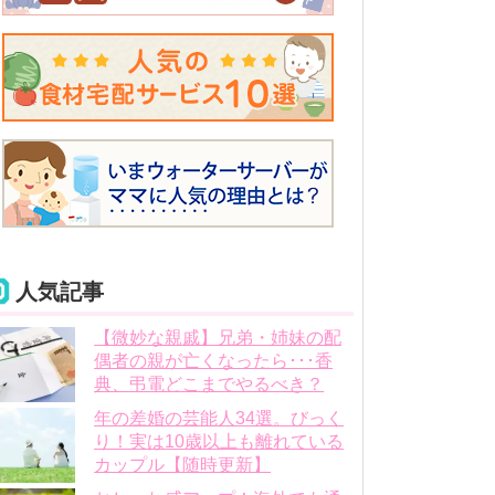
人気記事
【微妙な親戚】兄弟・姉妹の配
偶者の親が亡くなったら･･･香
典、弔電どこまでやるべき？
年の差婚の芸能人34選。びっく
り！実は10歳以上も離れている
カップル【随時更新】