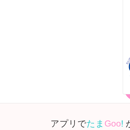
アプリで
たま
Goo
!