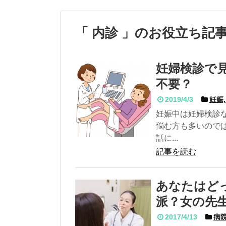
「 内診 」のお役立ち記
妊婦検診で見
不要？
2019/4/3
妊娠
妊娠中は妊婦検診
悩む方も多いのでは
話に...
記事を読む
あなたはど
派？女の先
2017/4/13
病院