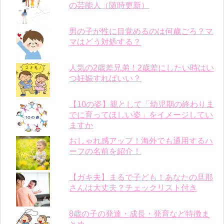
の芸能人（随時更新）
男の子が性に目覚めるのは何歳ごろ？マ
マはどう対処する？
人気の2歳差兄弟！2歳差にしたい時はい
つ妊娠すればいい？
【10の姿】親として「幼児期の終わりま
でに育ってほしい姿」をイメージしてい
ますか
おしゃれ感アップ！海外でも通用するハ
ーフの名前を紹介！
【ガキ夫】まるで子ども！あなたの旦那
さんは大丈夫？チェックリスト付き
8歳の子の発達・成長・発育など特徴ま