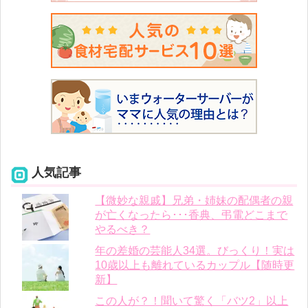
人気記事
【微妙な親戚】兄弟・姉妹の配偶者の親
が亡くなったら･･･香典、弔電どこまで
やるべき？
年の差婚の芸能人34選。びっくり！実は
10歳以上も離れているカップル【随時更
新】
この人が？！聞いて驚く「バツ2」以上