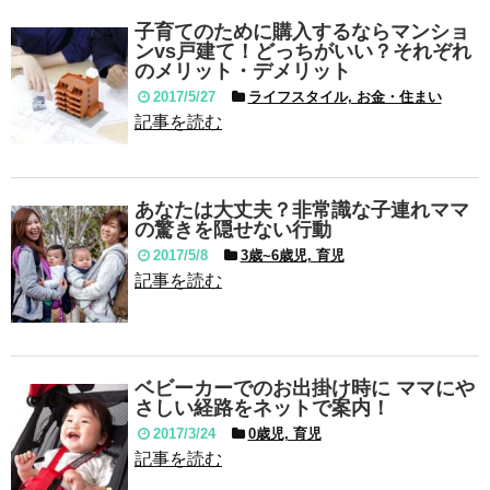
子育てのために購入するならマンショ
ンvs戸建て！どっちがいい？それぞれ
のメリット・デメリット
2017/5/27
ライフスタイル, お金・住まい
記事を読む
あなたは大丈夫？非常識な子連れママ
の驚きを隠せない行動
2017/5/8
3歳~6歳児, 育児
記事を読む
ベビーカーでのお出掛け時に ママにや
さしい経路をネットで案内！
2017/3/24
0歳児, 育児
記事を読む