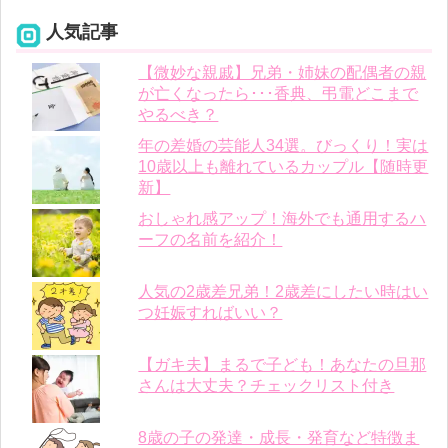
人気記事
【微妙な親戚】兄弟・姉妹の配偶者の親
が亡くなったら･･･香典、弔電どこまで
やるべき？
年の差婚の芸能人34選。びっくり！実は
10歳以上も離れているカップル【随時更
新】
おしゃれ感アップ！海外でも通用するハ
ーフの名前を紹介！
人気の2歳差兄弟！2歳差にしたい時はい
つ妊娠すればいい？
【ガキ夫】まるで子ども！あなたの旦那
さんは大丈夫？チェックリスト付き
8歳の子の発達・成長・発育など特徴ま