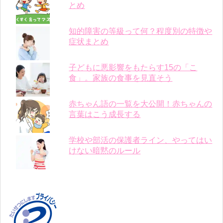
とめ
知的障害の等級って何？程度別の特徴や
症状まとめ
子どもに悪影響をもたらす15の「こ
食」。家族の食事を見直そう
赤ちゃん語の一覧を大公開！赤ちゃんの
言葉はこう成長する
学校や部活の保護者ライン、やってはい
けない暗黙のルール