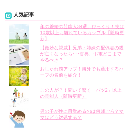
人気記事
年の差婚の芸能人34選。びっくり！実は
10歳以上も離れているカップル【随時更
新】
【微妙な親戚】兄弟・姉妹の配偶者の親
が亡くなったら･･･香典、弔電どこまで
やるべき？
おしゃれ感アップ！海外でも通用するハ
ーフの名前を紹介！
この人が？！聞いて驚く「バツ2」以上
の芸能人（随時更新）
男の子が性に目覚めるのは何歳ごろ？マ
マはどう対処する？