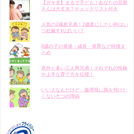
【ガキ夫】まるで子ども！あなたの旦那
さんは大丈夫？チェックリスト付き
人気の2歳差兄弟！2歳差にしたい時はい
つ妊娠すればいい？
8歳の子の発達・成長・発育など特徴ま
とめ
意外と多い三人男兄弟！それぞれの性格
や上手な育て方を伝授！
いい人なんだけど、義理母に孫を預けた
くない七つの理由