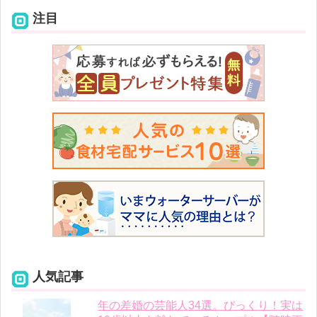
注目
人気記事
年の差婚の芸能人34選。びっくり！実は