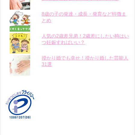
8歳の子の発達・成長・発育など特徴ま
とめ
人気の2歳差兄弟！2歳差にしたい時はい
つ妊娠すればいい？
授かり婚でも幸せ！授かり婚した芸能人
31選