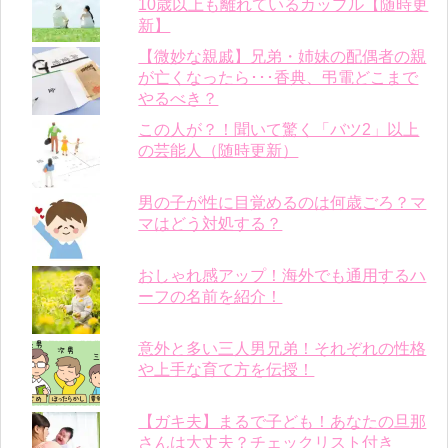
10歳以上も離れているカップル【随時更
新】
【微妙な親戚】兄弟・姉妹の配偶者の親
が亡くなったら･･･香典、弔電どこまで
やるべき？
この人が？！聞いて驚く「バツ2」以上
の芸能人（随時更新）
男の子が性に目覚めるのは何歳ごろ？マ
マはどう対処する？
おしゃれ感アップ！海外でも通用するハ
ーフの名前を紹介！
意外と多い三人男兄弟！それぞれの性格
や上手な育て方を伝授！
【ガキ夫】まるで子ども！あなたの旦那
さんは大丈夫？チェックリスト付き